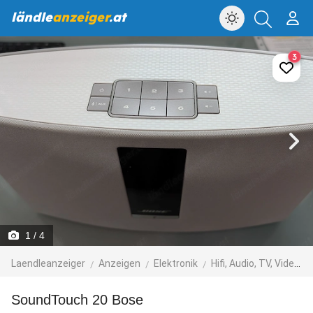
ländle
anzeiger
.at
3
1
/ 4
Laendleanzeiger
Anzeigen
Elektronik
Hifi, Audio, TV, Video, Foto
SoundTouch 20 Bose