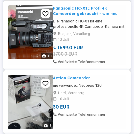
Panasonic HC-X1E Profi 4K
Camcorder gebraucht - wie neu
Die Panasonic HC-X1 ist eine
professionelle 4K-Camcorder-Kamera mit
einem hochwertigen Leica-Dicomar-
Bregenz, Vorarlberg
Objektiv, das gestochen scharfe
13 Juli
Aufnahmen ermöglicht. Sie bietet
1699.0 EUR
zahlreiche manuelle Einstellungsoptionen,
1700.0 EUR
darunter Fokus, Blende und Belichtung.
10
Mit ihrem 1-Zoll-MOS-Sensor liefert sie
Verifizierte Telefonnummer
beeindruckende ...
Action Camcorder
nie verwendet, Neupreis 120
Hard, Vorarlberg
10 Juli
30 EUR
Verifizierte Telefonnummer
5