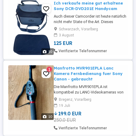
Ich verkaufe meine gut erhaltene
Sony DCR-DVD201E Handycam
Auch dieser Camcorder ist heute natürlich
nicht mehr State of the Art. Dieses
Angebot richtet sich aber auch weniger an
Schwarzach, Vorarlberg
diejenigen, die so wie ich mittlerweile ihre
3 August
Videos nur noch mit dem Smartphone
125 EUR
aufnehmen, sondern eher an die
Oldschooler, die beim Filmen noch einen
Verifizierte Telefonnummer
10
echten Camcorder in der Hand ...
Manfrotto MVR901EPLA Lanc
1
Kamera Fernbedienung fuer Sony
Canon - gebraucht
Die Manfrotto MVR901EPLA ist
kompatibel zu LANC-Videokameras von
Canon oder Sony. Sie verfügt über eine
Bregenz, Vorarlberg
Stand-by-Taste und eine Taste für die
19 Juli
Aufnahmesteuerung, eine LED zeigt an, ob
199.0 EUR
die Kamera aufnimmt. Die Zoom- oder
10
250.0 EUR
Fokusgeschwindigkeit wird stufenlos
über eine Wippe eingestellt, eine LED
Verifizierte Telefonnummer
zeigt, ob ...