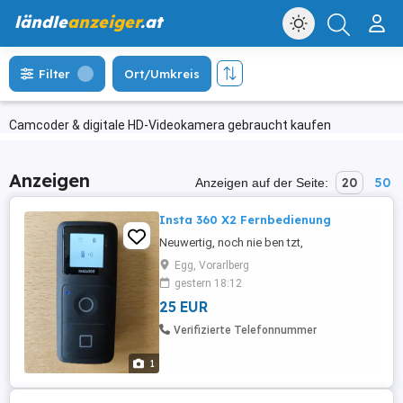
ländle
anzeiger
.at
Filter
Ort/Umkreis
Camcoder & digitale HD-Videokamera gebraucht kaufen
Anzeigen
20
50
Anzeigen auf der Seite:
Insta 360 X2 Fernbedienung
Neuwertig, noch nie ben tzt,
Egg, Vorarlberg
gestern 18:12
25 EUR
Verifizierte Telefonnummer
1