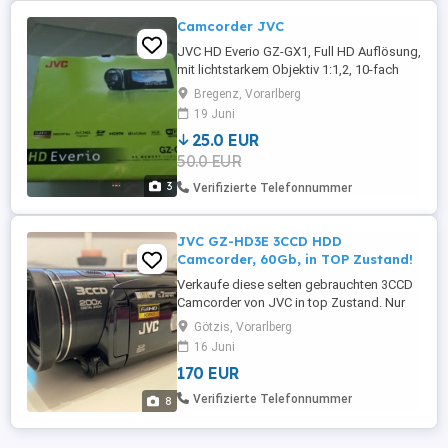
Camcorder JVC
JVC HD Everio GZ-GX1, Full HD Auflösung,
mit lichtstarkem Objektiv 1:1,2, 10-fach
Zoom
Bregenz, Vorarlberg
19 Juni
25.0 EUR
50.0 EUR
3
Verifizierte Telefonnummer
JVC GZ-HD3E 3CCD HDD
Camcorder, 60Gb, in TOP Zustand!
Verkaufe diese selten gebrauchten 3CCD
Camcorder von JVC in top Zustand. Nur
das original Netzteil hat das Gehäuse
Götzis, Vorarlberg
verloren (wurde mit Gaffa Tape
16 Juni
eingewickelt, lädt die Cam tadellos). Cam
170 EUR
wurde selten genutzt. Dazu gibt's eine
Kameratsche, einen Akku und die original
Verifizierte Telefonnummer
8
FB. Kann gerne vor Ort getestet werden. ...