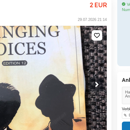
2
EUR
Ve
Num
29.07.2026 21:14
An
Verb
D