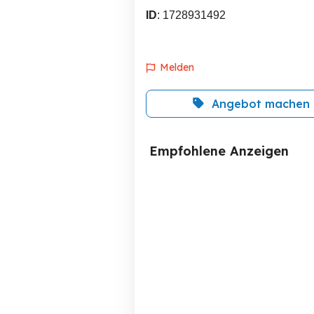
ID
: 1728931492
Melden
Angebot machen
Empfohlene Anzeigen
Henndrix ein total
Die besten Hits der Kids
verrücktes Huhn
Rankweil