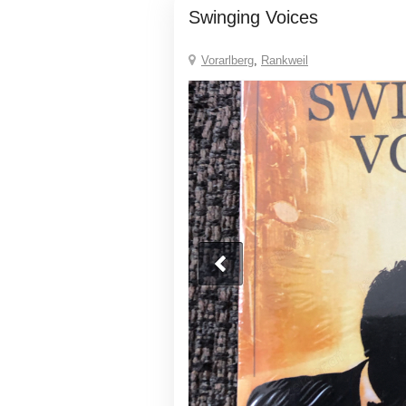
Swinging Voices
Vorarlberg
,
Rankweil