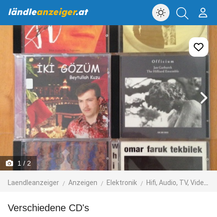
ländle
anzeiger
.at
1
/ 2
Laendleanzeiger
Anzeigen
Elektronik
Hifi, Audio, TV, Video, Foto
Verschiedene CD's