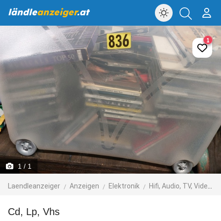
ländle
anzeiger
.at
1
1
/ 1
Laendleanzeiger
Anzeigen
Elektronik
Hifi, Audio, TV, Video, Foto
Cd, Lp, Vhs