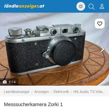
ländle
anzeiger
.at
1
/ 4
Laendleanzeiger
Anzeigen
Elektronik
Hifi, Audio, TV, Video, Foto
Messsucherkamera Zorki 1