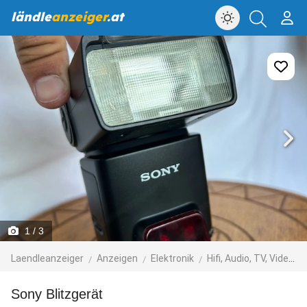
ländle
anzeiger
.at
1
/ 3
Laendleanzeiger
Anzeigen
Elektronik
Hifi, Audio, TV, Video, Foto
Sony Blitzgerät