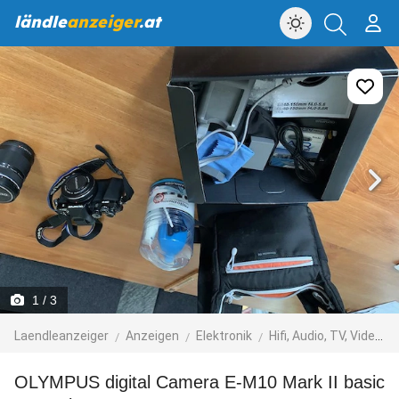
ländle
anzeiger
.at
1
/ 3
Laendleanzeiger
Anzeigen
Elektronik
Hifi, Audio, TV, Video, Foto
OLYMPUS digital Camera E-M10 Mark II basic