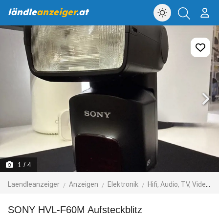
ländle
anzeiger
.at
1
/ 4
Laendleanzeiger
Anzeigen
Elektronik
Hifi, Audio, TV, Video, Foto
SONY HVL-F60M Aufsteckblitz