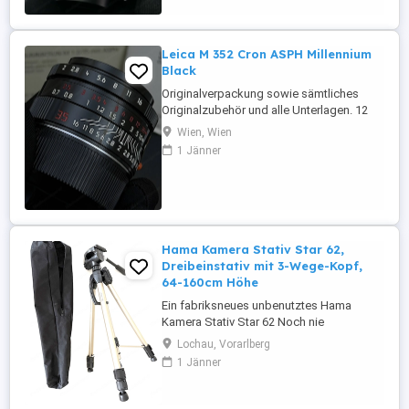
Leica M 352 Cron ASPH Millennium
Black
Originalverpackung sowie sämtliches
Originalzubehör und alle Unterlagen. 12
Monate Garantie.
Wien, Wien
1 Jänner
Hama Kamera Stativ Star 62,
Dreibeinstativ mit 3-Wege-Kopf,
64-160cm Höhe
Ein fabriksneues unbenutztes Hama
Kamera Stativ Star 62 Noch nie
verwendetes Dreibeinstativ mit 3-Wege-
Lochau, Vorarlberg
Kopf 64-160cm Höhe Für Fotokamera
1 Jänner
oder Videokamera geeignet