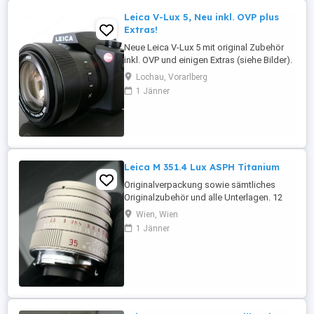
Leica V-Lux 5, Neu inkl. OVP plus
Extras!
Neue Leica V-Lux 5 mit original Zubehör
inkl. OVP und einigen Extras (siehe Bilder).
Die Kamera wurde nur zum Testen aus der
Lochau, Vorarlberg
OVP herausgenommen und es wurden
1 Jänner
ca.10 Testfotos gemacht. Kam danach
wieder zurück in die OVP und liegt seit
dem unbenutzt im Schrank...daher ist die
Kamera wie neu! Versendet ...
Leica M 351.4 Lux ASPH Titanium
Originalverpackung sowie sämtliches
Originalzubehör und alle Unterlagen. 12
Monate Garantie
Wien, Wien
1 Jänner