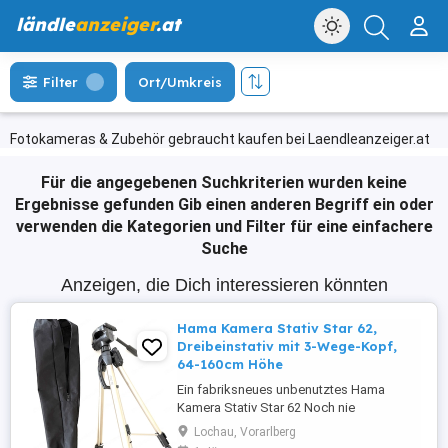
ländle
anzeiger
.at
Filter
Ort/Umkreis
Fotokameras & Zubehör gebraucht kaufen bei Laendleanzeiger.at
Für die angegebenen Suchkriterien wurden keine
Ergebnisse gefunden
Gib einen anderen Begriff ein oder
verwenden die Kategorien und Filter für eine einfachere
Suche
Anzeigen, die Dich interessieren könnten
Hama Kamera Stativ Star 62,
Dreibeinstativ mit 3-Wege-Kopf,
64-160cm Höhe
Ein fabriksneues unbenutztes Hama
Kamera Stativ Star 62 Noch nie
verwendetes Dreibeinstativ mit 3-Wege-
Lochau, Vorarlberg
Kopf 64-160cm Höhe Für Fotokamera