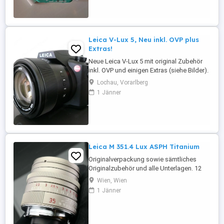
aus. Geht mit lustigen, kreativen Bilder--
Rahmen. ...
Leica V-Lux 5, Neu inkl. OVP plus
Extras!
Neue Leica V-Lux 5 mit original Zubehör
inkl. OVP und einigen Extras (siehe Bilder).
Die Kamera wurde nur zum Testen aus der
Lochau, Vorarlberg
OVP herausgenommen und es wurden
1 Jänner
ca.10 Testfotos gemacht. Kam danach
wieder zurück in die OVP und liegt seit
dem unbenutzt im Schrank...daher ist die
Kamera wie neu! Versendet ...
Leica M 351.4 Lux ASPH Titanium
Originalverpackung sowie sämtliches
Originalzubehör und alle Unterlagen. 12
Monate Garantie
Wien, Wien
1 Jänner