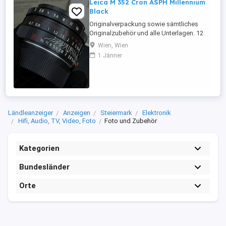
Leica M 352 Cron ASPH Millennium
Black
Originalverpackung sowie sämtliches
Originalzubehör und alle Unterlagen. 12
Monate Garantie.
Wien, Wien
1 Jänner
Ländleanzeiger
Anzeigen
Steiermark
Elektronik
Hifi, Audio, TV, Video, Foto
Foto und Zubehör
Kategorien
Bundesländer
Orte