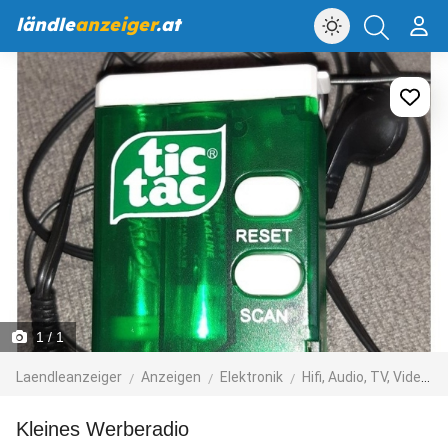
ländle
anzeiger
.at
1
/ 1
Laendleanzeiger
Anzeigen
Elektronik
Hifi, Audio, TV, Video, Foto
kleines Werberadio