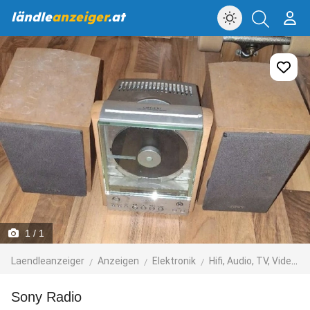
ländle
anzeiger
.at
1
/ 1
Laendleanzeiger
Anzeigen
Elektronik
Hifi, Audio, TV, Video, Foto
Sony Radio