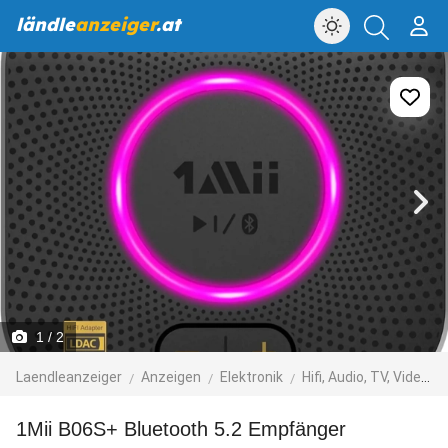
ländle
anzeiger
.at
1
/ 2
Laendleanzeiger
Anzeigen
Elektronik
Hifi, Audio, TV, Video, Foto
1Mii B06S+ Bluetooth 5.2 Empfänger