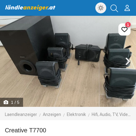
ländle
anzeiger
.at
1
1
/ 5
Laendleanzeiger
Anzeigen
Elektronik
Hifi, Audio, TV, Video, Foto
Creative T7700