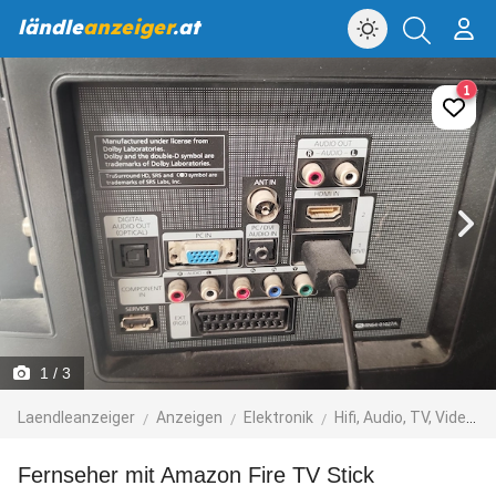
ländle
anzeiger
.at
1
1
/ 3
Laendleanzeiger
Anzeigen
Elektronik
Hifi, Audio, TV, Video, Foto
Fernseher mit Amazon Fire TV Stick