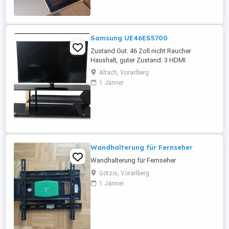
Samsung UE46ES5700
Zustand Gut. 46 Zoll nicht Raucher
Haushalt, guter Zustand. 3 HDMI
anschlüsse integrierte CI Modul für eine
Altach, Vorarlberg
Smart Card ist Defekt, da die Pins
1 Jänner
verbogen sind. Kein Smart Tv. Sonst
funktioniert aber alles einwandfrei.
Wandhalterung für Fernseher
Wandhalterung für Fernseher
Götzis, Vorarlberg
1 Jänner