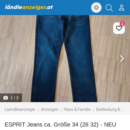
ländle
anzeiger
.at
1
1
/ 3
Laendleanzeiger
Anzeigen
Haus & Familie
Bekleidung & Accessoires
ESPRIT Jeans ca. Größe 34 (26 32) - NEU