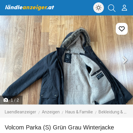
ländle
anzeiger
.at
1
/ 2
Laendleanzeiger
Anzeigen
Haus & Familie
Bekleidung & Accessoires
Volcom Parka (S) Grün Grau Winterjacke