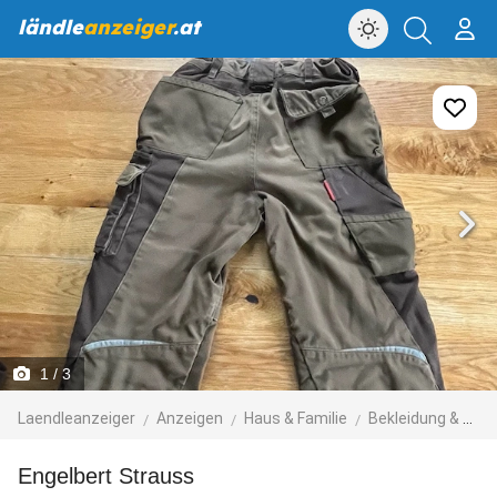
ländle
anzeiger
.at
1
/ 3
Laendleanzeiger
Anzeigen
Haus & Familie
Bekleidung & Accessoires
Engelbert Strauss