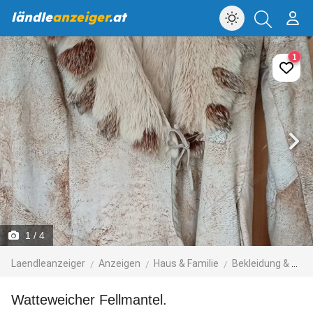
ländle
anzeiger
.at
1
1
/ 4
Laendleanzeiger
Anzeigen
Haus & Familie
Bekleidung & Accessoires
Watteweicher Fellmantel.