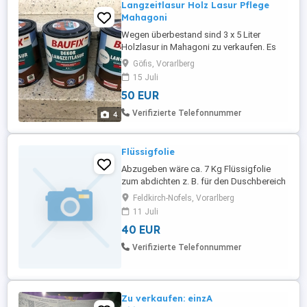
Langzeitlasur Holz Lasur Pflege
Mahagoni
Wegen überbestand sind 3 x 5 Liter
Holzlasur in Mahagoni zu verkaufen. Es
werden nur alle 3 zusammen abgegeben.
Göfis, Vorarlberg
Neupreis pro Kanister liegt bei ca. 27.- Nur
15 Juli
an Selbstabholer, KEIN Versand. Keine
50 EUR
Garantie oder Rücknahme .
Verifizierte Telefonnummer
4
Flüssigfolie
Abzugeben wäre ca. 7 Kg Flüssigfolie
zum abdichten z. B. für den Duschbereich
und 1 L Tiefengrundierung, sowie einige
Feldkirch-Nofels, Vorarlberg
Meter Abdichtband alles von Isolbau
11 Juli
40 EUR
Verifizierte Telefonnummer
Zu verkaufen: einzA