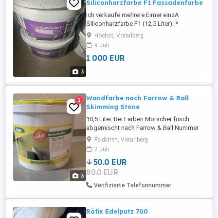
Siliconharzfarbe F1 Fassadenfarbe
Ich verkaufe mehrere Eimer einzA
Siliconharzfarbe F1 (12,5 Liter). *
Hochwertige Siliconharz-Fassadenfarbe *
Höchst, Vorarlberg
Wetterbeständig und wasserabweisend *
9 Juli
Diffusionsoffen und langlebig * Ideal für
1 000 EUR
Fassaden und Außenbereiche * Teilweise
ungeöffnet (siehe Bilder)
3
Wandfarbe nach Farrow & Ball
1
Skimming Stone
10,5 Liter. Bei Farben Morscher frisch
abgemischt nach Farrow & Ball Nummer
241 Skimming Stone. Kleines Muster am
Feldkirch, Vorarlberg
Deckel. Neupreis 87 Euro. Hochdeckend
7 Juli
für für ca. 60m2.
50.0 EUR
80.0 EUR
3
Verifizierte Telefonnummer
Röfix Edelputz 700