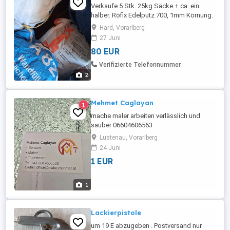
Verkaufe 5 Stk. 25kg Säcke + ca. ein
halber. Röfix Edelputz 700, 1mm Körnung.
Hard, Vorarlberg
27 Juni
80 EUR
Verifizierte Telefonnummer
2
Mehmet Caglayan
1
mache maler arbeiten verlässlich und
sauber 06604606563
Lustenau, Vorarlberg
24 Juni
1 EUR
1
Lackierpistole
um 19 E abzugeben . Postversand nur