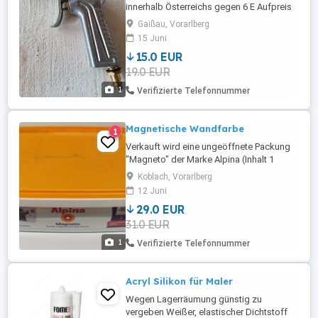
innerhalb Österreichs gegen 6 E Aufpreis
möglich.
Gaißau, Vorarlberg
15 Juni
15.0 EUR
19.0 EUR
1
Verifizierte Telefonnummer
Magnetische Wandfarbe
1
Verkauft wird eine ungeöffnete Packung
"Magneto" der Marke Alpina (Inhalt 1
Liter). Laut Verpackung reicht der Inhalt für
Koblach, Vorarlberg
ca. 2 Quadratmeter, bei uns hat die erste
12 Juni
Packung für 2 Quadratmeter bei 5
29.0 EUR
ANSTRICHEN ausgereicht, es ist sogar
31.0 EUR
noch was übrig. Die Farbe wurde Ende
Februar 2025 gekauft und wie ...
1
Verifizierte Telefonnummer
Acryl Silikon für Maler
Wegen Lagerräumung günstig zu
vergeben Weißer, elastischer Dichtstoff