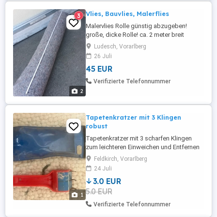
Vlies, Bauvlies, Malerflies
3
Malervlies Rolle günstig abzugeben!
große, dicke Rolle! ca. 2 meter breit
Ludesch, Vorarlberg
26 Juli
45 EUR
Verifizierte Telefonnummer
2
Tapetenkratzer mit 3 Klingen
robust
Tapetenkratzer mit 3 scharfen Klingen
zum leichteren Einweichen und Entfernen
alter Tapeten nur wenig gebraucht, sehr
Feldkirch, Vorarlberg
robust
24 Juli
3.0 EUR
5.0 EUR
1
Verifizierte Telefonnummer