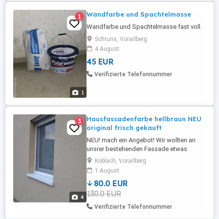
Wandfarbe und Spachtelmasse
1
Wandfarbe und Spachtelmasse fast voll.
Schruns, Vorarlberg
4 August
45 EUR
Verifizierte Telefonnummer
1
Hausfassadenfarbe hellbraun NEU
3
original frisch gekauft
NEU! mach ein Angebot! Wir wollten an
unsrer bestehenden Fassade etwas
ausbessern. Die Farbe passt vom Ton her
Koblach, Vorarlberg
leider nicht mehr. 12,5 l Kübel
1 August
80.0 EUR
130.0 EUR
4
Verifizierte Telefonnummer