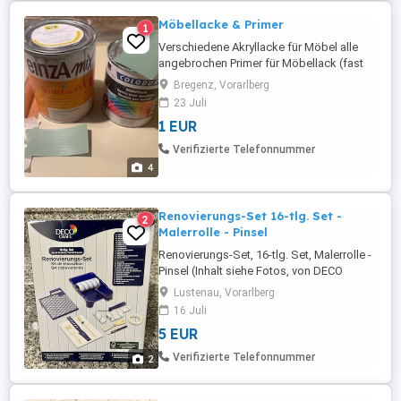
Möbellacke & Primer
1
Verschiedene Akryllacke für Möbel alle
angebrochen Primer für Möbellack (fast
voll) zu veschenken
Bregenz, Vorarlberg
23 Juli
1 EUR
Verifizierte Telefonnummer
4
Renovierungs-Set 16-tlg. Set -
2
Malerrolle - Pinsel
Renovierungs-Set, 16-tlg. Set, Malerrolle -
Pinsel (Inhalt siehe Fotos, von DECO
CRAFT, neu
Lustenau, Vorarlberg
16 Juli
5 EUR
Verifizierte Telefonnummer
2