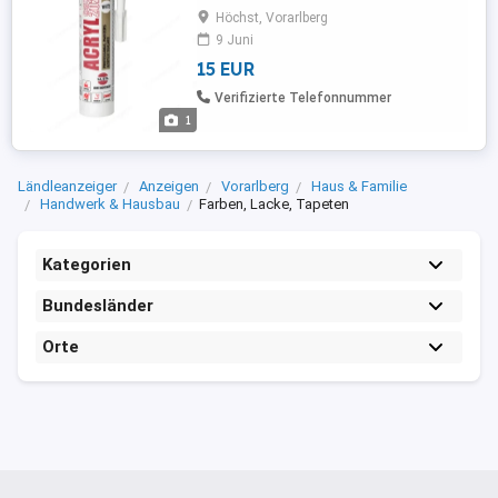
auf Basis bon Acryldispersion Art.-Nr.:01-
Höchst, Vorarlberg
5-1-101 Farbe:Weiß Inhalt:310 ml
9 Juni
Überstreichbar mit wasserbasierten und
15 EUR
synthetischen Farben Elastisch Einfache
Verarbeitung und Reinigung Verursacht
Verifizierte Telefonnummer
keine Metallkorrosion Weißer, ...
1
Ländleanzeiger
Anzeigen
Vorarlberg
Haus & Familie
Handwerk & Hausbau
Farben, Lacke, Tapeten
Kategorien
Bundesländer
Orte