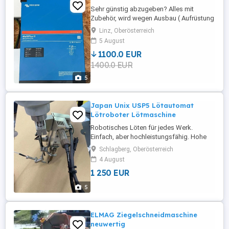
Sehr günstig abzugeben? Alles mit
Zubehör, wird wegen Ausbau ( Aufrüstung
) verkauft.
Linz, Oberösterreich
5 August
1100.0 EUR
1400.0 EUR
5
Japan Unix USP5 Lötautomat
Lötroboter Lötmaschine
Robotisches Löten für jedes Werk.
Einfach, aber hochleistungsfähig. Hohe
Leistung, aber geringe Kosten. Drei
Schlagberg, Oberösterreich
Kernmodule für robotisches Löten,
4 August
Lötkopf , Regler , und Vorschub sind alle
1 250 EUR
im Set. Aufgrund hoher Flexibilität eignet
sich USP5 am besten für Index-, Zellen-,
5
Inline- oder jedes andere
Fertigungsverfahren. Wir ...
ELMAG Ziegelschneidmaschine
neuwertig