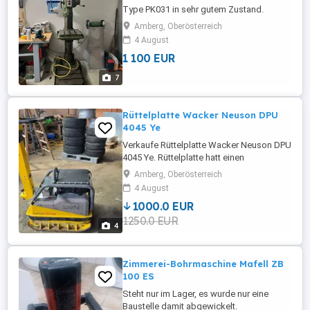
Type PK031 in sehr gutem Zustand.
Getriebebohrmaschine,
Amberg, Oberösterreich
Ständerbohrmaschine Technische Daten
4 August
bitte den Fotos entnehmen.
1 100 EUR
7
Rüttelplatte Wacker Neuson DPU
4045 Ye
Verkaufe Rüttelplatte Wacker Neuson DPU
4045 Ye. Rüttelplatte hatt einen
Elektrostarter, Wenig gebraucht. Bj 2020.
Amberg, Oberösterreich
Technisch und optisch in einem sehr
4 August
guten Zustand.
1000.0 EUR
1250.0 EUR
4
Zimmerei-Bohrmaschine Mafell ZB
100 ES
Steht nur im Lager, es wurde nur eine
Baustelle damit abgewickelt.