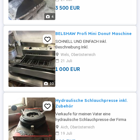
3 500 EUR
4
BELSHAW Profi Mini Donut Maschine
SCHNELL UND EINFACH Inkl.
Beschreibung Inkl.
Hochleistungsthermometer bis 300
Wels, Oberösterreich
Celsius (WICHTIG) Inkl. Probeteig Die
21 Juli
BELSHAW Elektro-Donut-Maschine für
1 000 EUR
Mini-Donuts hat eine Kapazität von ca.
1000 Dutzend Minis pro Stunde. Macht
konsequente, gut geformte Mini-Donuts
10
mit synchronisiertem ...
Hydraulische Schlauchpresse inkl.
Zubehör
Verkaufe für meinen Vater eine
hydraulische Schlauchpresse der Firma
Aeroquip (siehe Typenschild auf Foto 4).
Aich, Oberösterreich
Zubehör für verschiedene Schlauchtypen
19 Juli
inklusive. Besichtigung jederzeit gerne