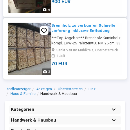
900 EUR
möglich. Der Verkauf erfolgt unter
Ausschluss jeglicher Gewährleistung,
6
Garantie und Rücknahme. Der Käufer ...
Brennholz zu verkaufen Schnelle
Lieferung inklusive Entladung
***Top Angebot*** Brennholz Kaminholz
kompl. LKW-25 Paletten=50 RM 25 cm, 33
cm, 40 cm, 45 cm, 50 cm, 55 cm, 1 m und 2
Sankt Veit im Mühlkreis, Oberösterreich
m (Eiche, Buche, Esche, Ahorn, Charme,
1 Juli
Tanne) 65 RM im 1 M - 2 M 70 RM 55cm 50
70 EUR
cm - 45cm - 40 cm 33 cm - 25 cm - Palette
100x100x180cm - Palette 100x100x200cm
3
#-1 ...
Ländleanzeiger
Anzeigen
Oberösterreich
Linz
Haus & Familie
Handwerk & Hausbau
Kategorien
Handwerk & Hausbau