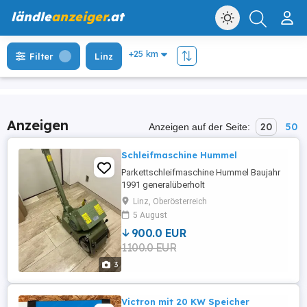
ländle
anzeiger
.at
Filter
Linz
Anzeigen
20
50
Anzeigen auf der Seite:
Schleifmaschine Hummel
Parkettschleifmaschine Hummel Baujahr
1991 generalüberholt
Linz, Oberösterreich
5 August
900.0 EUR
1100.0 EUR
3
Victron mit 20 KW Speicher