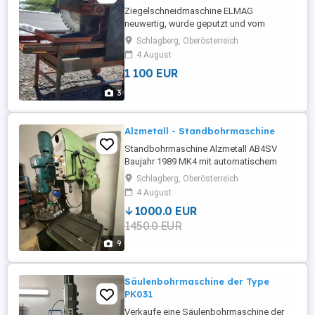
Ziegelschneidmaschine ELMAG
neuwertig, wurde geputzt und vom
Techniker neu eingerichtet.
Schlagberg, Oberösterreich
4 August
1 100 EUR
3
Alzmetall - Standbohrmaschine
Standbohrmaschine Alzmetall AB4SV
Baujahr 1989 MK4 mit automatischem
Vorschub und Kühlmittelpumpe
Schlagberg, Oberösterreich
4 August
1000.0 EUR
1450.0 EUR
9
Säulenbohrmaschine der Type
PK031
Verkaufe eine Säulenbohrmaschine der