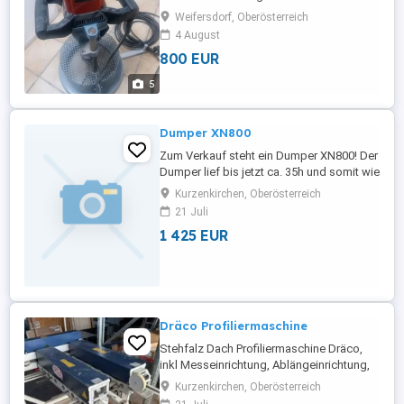
Weifersdorf, Oberösterreich
4 August
800 EUR
5
Dumper XN800
Zum Verkauf steht ein Dumper XN800! Der
Dumper lief bis jetzt ca. 35h und somit wie
Neu, an der Verkleidung hat er bereits ein
Kurzenkirchen, Oberösterreich
paar Abschürfungen.. Eigengewicht: 830
21 Juli
kg Motorleistung : 7,6 kW Max. Leistung:
1 425 EUR
10 PS Hubkraft : 800 kg Typ: Selbstlader
mit Elektrostart ( ist defekt wird bei Bedarf
noch ...
Dräco Profiliermaschine
Stehfalz Dach Profiliermaschine Dräco,
inkl Messeinrichtung, Ablängeinrichtung,
Sickenpaar für Mittelsicken Voll
Kurzenkirchen, Oberösterreich
funktionsfähig, war wenig in gebrauch