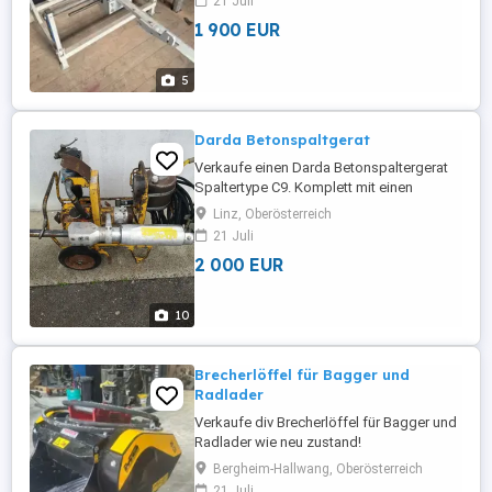
21 Juli
1 900 EUR
5
Darda Betonspaltgerat
Verkaufe einen Darda Betonspaltergerat
Spaltertype C9. Komplett mit einen
Hydraulikagregat. Type Atlas copco.
Linz, Oberösterreich
Betriebsdruck 600 bar. Einsatzbereit.
21 Juli
2 000 EUR
10
Brecherlöffel für Bagger und
Radlader
Verkaufe div Brecherlöffel für Bagger und
Radlader wie neu zustand!
Bergheim-Hallwang, Oberösterreich
21 Juli