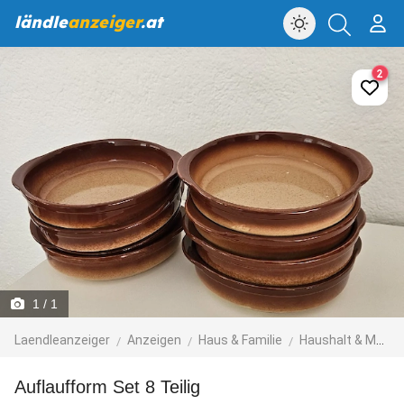
ländle
anzeiger
.at
2
1
/ 1
Laendleanzeiger
Anzeigen
Haus & Familie
Haushalt & Möbel
Auflaufform Set 8 Teilig