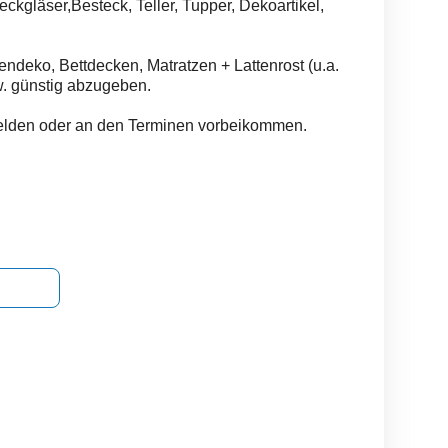
kgläser,Besteck, Teller, Tupper, Dekoartikel,
deko, Bettdecken, Matratzen + Lattenrost (u.a.
w. günstig abzugeben.
melden oder an den Terminen vorbeikommen.