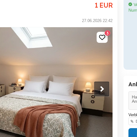
1
EUR
Ve
Num
27.06.2026 22:42
3
An
Verb
D