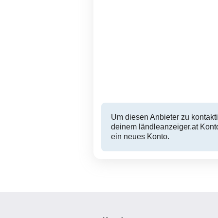
Papierbox + Tretmülleimer
Frastanz
44 EUR
Um diesen Anbieter zu kontakti
deinem ländleanzeiger.at Konto
ein neues Konto.