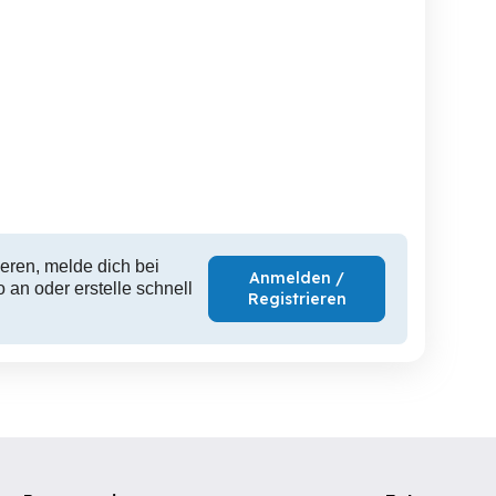
Computerhilfe
Massiver Tisch
Schubladenkommode zu
ver
Dornbirn
Dornbirn
1 EUR
100 EUR
1
eren, melde dich bei
Anmelden /
 an oder erstelle schnell
Registrieren