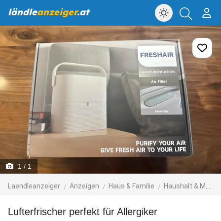
ländle
anzeiger
.at
1
/ 1
Laendleanzeiger
Anzeigen
Haus & Familie
Haushalt & Möbel
Lufterfrischer perfekt für Allergiker