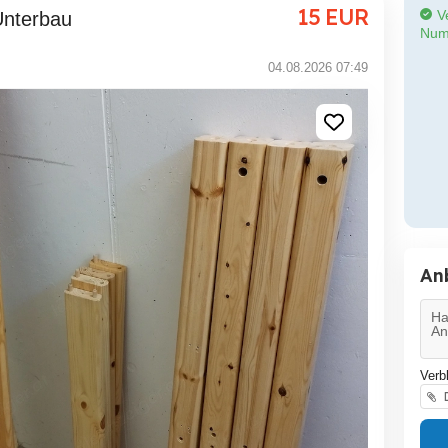
15
EUR
Ve
Unterbau
Num
04.08.2026 07:49
An
Verb
D