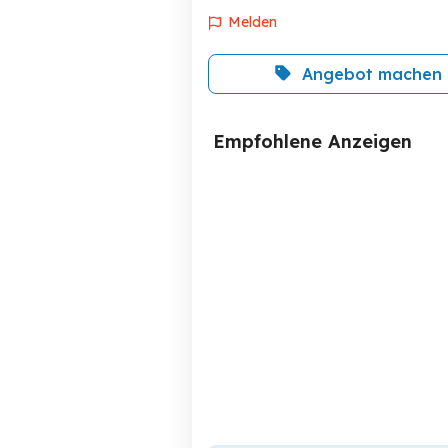
Melden
Angebot machen
Empfohlene Anzeigen
Jugend-Schreibtich in
gutem Zustand
Lochau
70 EUR