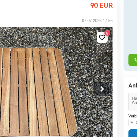
90
EUR
07.07.2026 17:56
8
An
Verb
D