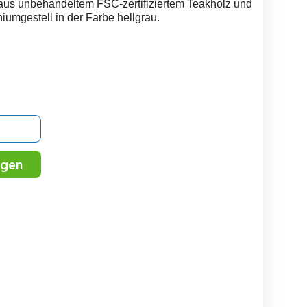
te aus unbehandeltem FSC-zertifiziertem Teakholz und
iumgestell in der Farbe hellgrau.
igen