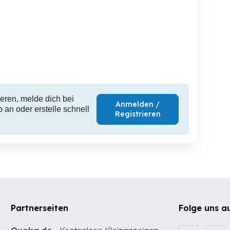
Kinderbett 200x90 cm
Kinder Schreibtisch mit
Kinderreg
Stuhl
Hohenems
Hohenems
H
250 EUR
20 EUR
3
eren, melde dich bei
Anmelden /
 an oder erstelle schnell
Registrieren
Partnerseiten
Folge uns a