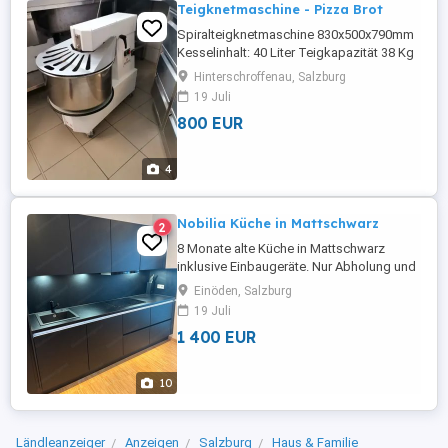
Teigknetmaschine - Pizza Brot
Spiralteigknetmaschine 830x500x790mm
Kesselinhalt: 40 Liter Teigkapazität 38 Kg
Leistung: 1500W7230V,400V Auf Rädern 5
Hinterschroffenau, Salzburg
Monat Alt. Neu 2700
19 Juli
800 EUR
4
Nobilia Küche in Mattschwarz
2
8 Monate alte Küche in Mattschwarz
inklusive Einbaugeräte. Nur Abholung und
selbst Abbau! kaum Gebrauchsspuren -
Einöden, Salzburg
mit LED Beleuchtung. Hersteller: Nobilia
19 Juli
1 400 EUR
10
Ländleanzeiger
Anzeigen
Salzburg
Haus & Familie