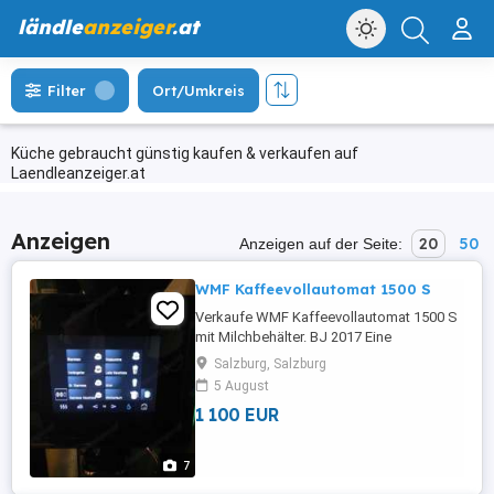
ländle
anzeiger
.at
Filter
Ort/Umkreis
Küche gebraucht günstig kaufen & verkaufen auf
Laendleanzeiger.at
Anzeigen
20
50
Anzeigen auf der Seite:
WMF Kaffeevollautomat 1500 S
Verkaufe WMF Kaffeevollautomat 1500 S
mit Milchbehälter. BJ 2017 Eine
Kaffeemaschine mit allen Vorzügen.
Salzburg, Salzburg
Höhenverstellbaren Auslauf.
5 August
1 100 EUR
7