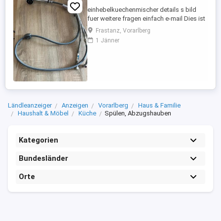
einhebelkuechenmischer details s bild
fuer weitere fragen einfach e-mail Dies ist
ein Privatverkauf, keine Garantie,
Frastanz, Vorarlberg
Rücknahme und Gewährleistung möglich.
1 Jänner
Bieten Kaufen Sie nur, wenn Sie
ausdrücklich damit einverstanden sind.
Artikel ist im Zustand und Lieferumfang
wie oben beschrieben. Behalte mir ...
Ländleanzeiger
Anzeigen
Vorarlberg
Haus & Familie
Haushalt & Möbel
Küche
Spülen, Abzugshauben
Kategorien
Bundesländer
Orte