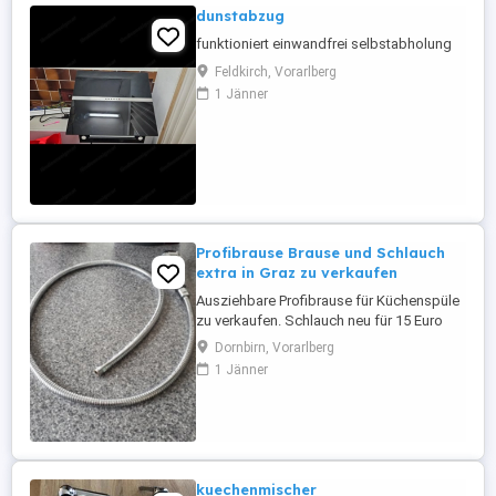
dunstabzug
funktioniert einwandfrei selbstabholung
Feldkirch, Vorarlberg
1 Jänner
Profibrause Brause und Schlauch
extra in Graz zu verkaufen
Ausziehbare Profibrause für Küchenspüle
zu verkaufen. Schlauch neu für 15 Euro
Brause gebraucht aber in einem Top
Dornbirn, Vorarlberg
Zustand für 5 Euro. Zusammen 20 Euro.
1 Jänner
Auch einzeln zu haben. Wird in Graz von
meiner Mutter Sieglinde List verkauft. Tel. .
kuechenmischer