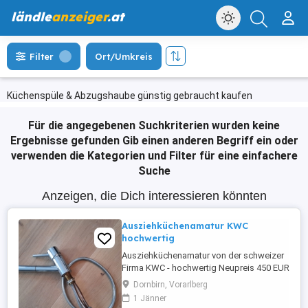
ländle
anzeiger
.at
Filter
Ort/Umkreis
Küchenspüle & Abzugshaube günstig gebraucht kaufen
Für die angegebenen Suchkriterien wurden keine
Ergebnisse gefunden
Gib einen anderen Begriff ein oder
verwenden die Kategorien und Filter für eine einfachere
Suche
Anzeigen, die Dich interessieren könnten
Ausziehküchenamatur KWC
hochwertig
Ausziehküchenamatur von der schweizer
Firma KWC - hochwertig Neupreis 450 EUR
Dornbirn, Vorarlberg
1 Jänner