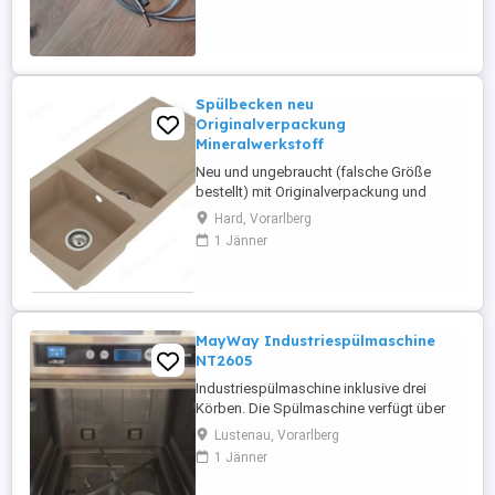
Spülbecken neu
Originalverpackung
Mineralwerkstoff
Neu und ungebraucht (falsche Größe
bestellt) mit Originalverpackung und
sämtlichem Zubehör (Überlaufgarnitur,
Hard, Vorarlberg
Ablaufgarnitur, ...); mit Abtropfbecken und
1 Jänner
Abtropffläche, Mineralguss in der Farbe
sandbeige; B H T in cm ca. 100 20 50.
MayWay Industriespülmaschine
NT2605
Industriespülmaschine inklusive drei
Körben. Die Spülmaschine verfügt über
zwei integrierte Pumpen für den
Lustenau, Vorarlberg
Spülmittel- und Klarspülereinzug >
1 Jänner
händische Entleerung entfällt somit!