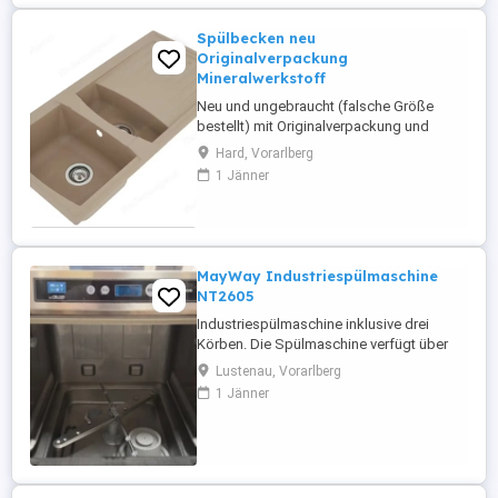
Spülbecken neu
Originalverpackung
Mineralwerkstoff
Neu und ungebraucht (falsche Größe
bestellt) mit Originalverpackung und
sämtlichem Zubehör (Überlaufgarnitur,
Hard, Vorarlberg
Ablaufgarnitur, ...); mit Abtropfbecken und
1 Jänner
Abtropffläche, Mineralguss in der Farbe
sandbeige; B H T in cm ca. 100 20 50.
MayWay Industriespülmaschine
NT2605
Industriespülmaschine inklusive drei
Körben. Die Spülmaschine verfügt über
zwei integrierte Pumpen für den
Lustenau, Vorarlberg
Spülmittel- und Klarspülereinzug >
1 Jänner
händische Entleerung entfällt somit!