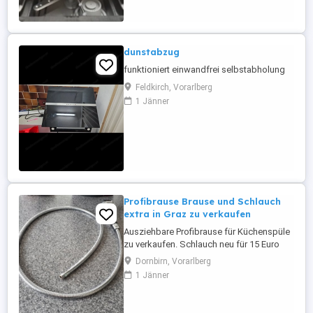
dunstabzug
funktioniert einwandfrei selbstabholung
Feldkirch, Vorarlberg
1 Jänner
Profibrause Brause und Schlauch
extra in Graz zu verkaufen
Ausziehbare Profibrause für Küchenspüle
zu verkaufen. Schlauch neu für 15 Euro
Brause gebraucht aber in einem Top
Dornbirn, Vorarlberg
Zustand für 5 Euro. Zusammen 20 Euro.
1 Jänner
Auch einzeln zu haben. Wird in Graz von
meiner Mutter Sieglinde List verkauft. Tel. .