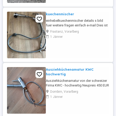
kuechenmischer
einhebelkuechenmischer details s bild
fuer weitere fragen einfach e-mail Dies ist
ein Privatverkauf, keine Garantie,
Frastanz, Vorarlberg
Rücknahme und Gewährleistung möglich.
1 Jänner
Bieten Kaufen Sie nur, wenn Sie
ausdrücklich damit einverstanden sind.
Artikel ist im Zustand und Lieferumfang
wie oben beschrieben. Behalte mir ...
Ausziehküchenamatur KWC
hochwertig
Ausziehküchenamatur von der schweizer
Firma KWC - hochwertig Neupreis 450 EUR
Dornbirn, Vorarlberg
1 Jänner