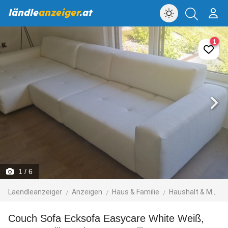
ländle
anzeiger
.at
1
1
/ 6
Laendleanzeiger
Anzeigen
Haus & Familie
Haushalt & Möbel
Couch Sofa Ecksofa Easycare White Weiß,