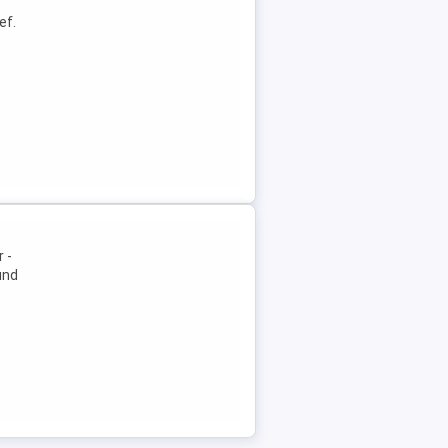
ef.
 -
und