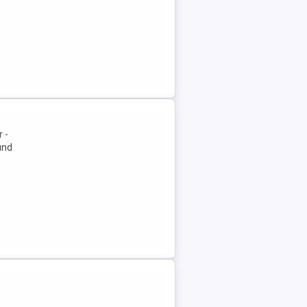
 -
und