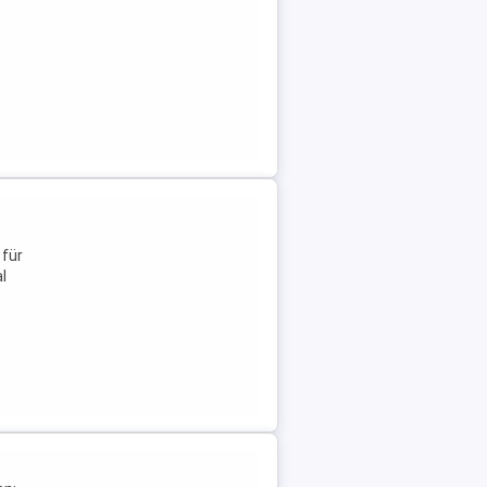
 für
l