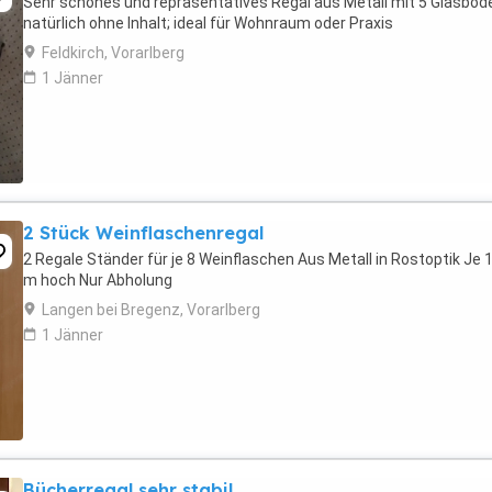
Sehr schönes und repräsentatives Regal aus Metall mit 5 Glasböd
natürlich ohne Inhalt; ideal für Wohnraum oder Praxis
Feldkirch, Vorarlberg
1 Jänner
2 Stück Weinflaschenregal
2 Regale Ständer für je 8 Weinflaschen Aus Metall in Rostoptik Je 
m hoch Nur Abholung
Langen bei Bregenz, Vorarlberg
1 Jänner
Bücherregal sehr stabil