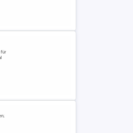
 für
l
en;