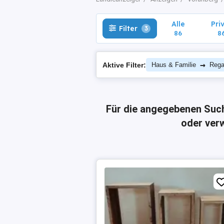
Alle
Pri
Filter
3
86
8
→
Aktive Filter:
Haus & Familie
Rega
Für die angegebenen Suc
oder verw