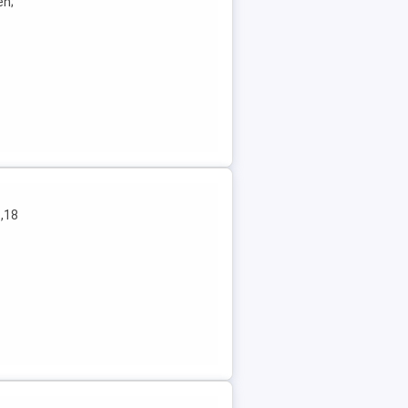
en;
1,18