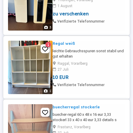
Thüringen, Vorarlberg
38 (H) x 110 (B) x 26 (T) zu verschenken
1 August
zu verschenken
Verifizierte Telefonnummer
3
Regal weiß
1
leichte Gebrauchsspuren sonst stabil und
gut erhalten
Raggal, Vorarlberg
27 Juli
10 EUR
Verifizierte Telefonnummer
1
buecherregal stockerle
buecher-regal 60 x 48 x 16 eur 3,33
stockerl 33 x 40 x 40 eur 3,33 details s
bilder KEINE zustellung, KEIN versand NUR
Frastanz, Vorarlberg
abholung fuer weitere fragen einfach e-