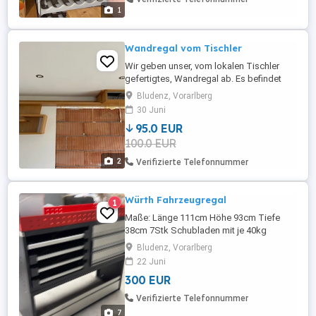
1
Wandregal vom Tischler
Wir geben unser, vom lokalen Tischler
gefertigtes, Wandregal ab. Es befindet
sich in neuwertigem Zustand. Es kann
Bludenz, Vorarlberg
auch ohne Beamerfach montiert werden.
30 Juni
Maße l 168cm bzw. 238cm inkl.
95.0 EUR
Beamerfach b 58cm tief 25cm
100.0 EUR
2
Verifizierte Telefonnummer
Würth Fahrzeugregal
1
Maße: Länge 111cm Höhe 93cm Tiefe
38cm 7Stk Schubladen mit je 40kg
maximal Zuladung. Ist im guten saubern
Bludenz, Vorarlberg
Zustand inkl. Montagezubehör wurde in
22 Juni
einem Peugeut Partner genutzt und wird
300 EUR
nicht mehr verwendet. netto 300,-
Verifizierte Telefonnummer
7