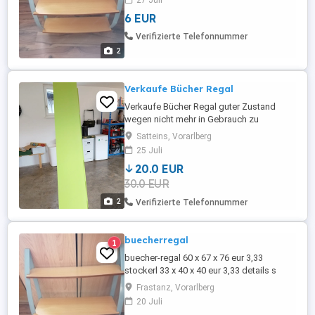
27 Juli
mail Dies ist ein Privatverkauf, keine
6 EUR
Garantie, Rücknahme und Gewährleistung
möglich. Bieten Kaufen Sie nur, wenn Sie
Verifizierte Telefonnummer
ausdrücklich damit ...
2
Verkaufe Bücher Regal
Verkaufe Bücher Regal guter Zustand
wegen nicht mehr in Gebrauch zu
verkaufen.
Satteins, Vorarlberg
25 Juli
20.0 EUR
30.0 EUR
2
Verifizierte Telefonnummer
buecherregal
1
buecher-regal 60 x 67 x 76 eur 3,33
stockerl 33 x 40 x 40 eur 3,33 details s
bilder KEINE zustellung, KEIN versand NUR
Frastanz, Vorarlberg
abholung fuer weitere fragen einfach e-
20 Juli
mail Dies ist ein Privatverkauf, keine