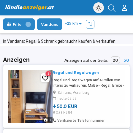
ländle
anzeiger
.at
Filter
Vandans
In Vandans: Regal & Schrank gebraucht kaufen & verkaufen
Anzeigen
20
50
Anzeigen auf der Seite:
Regal und Regalwagen
1
Regal und Regalwagen auf 4 Rollen von
Interio zu verkaufen. Maße - Regal: Breite -
43 cm, Höhe - 225 cm, Tiefe - 34 cm.
Schruns, Vorarlberg
Maße - Fernsehwagen: Breite - 90 cm,
heute 09:59
Höhe mit Rollen - 53 cm, Tiefe - 51 cm.
50.0 EUR
80.0 EUR
1
Verifizierte Telefonnummer