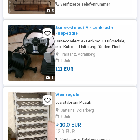
Verifizierte Telefonnummer
3
Saitek-Select 9 - Lenkrad +
Fußpedale
Saitek-Select 9 - Lenkrad + Fußpedale,
incl. Kabel, + Halterung für den Tisch,
Frastanz, Vorarlberg
5 Juli
111 EUR
5
Weinregale
aus stabilem Plastik
Satteins, Vorarlberg
3 Juli
10.0 EUR
12.0 EUR
Verifizierte Telefonnummer