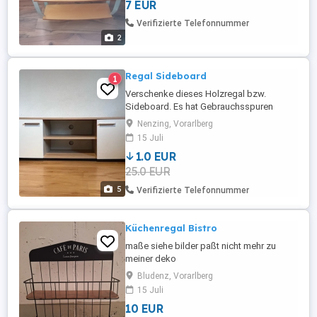
7 EUR
Garantie, Rücknahme und Gewährleistung
möglich. Bieten Kaufen Sie nur, wenn Sie
Verifizierte Telefonnummer
ausdrücklich ...
2
Regal Sideboard
1
Verschenke dieses Holzregal bzw.
Sideboard. Es hat Gebrauchsspuren
(siehe Fotos), erfüllt aber seinen Zweck (:
Nenzing, Vorarlberg
ca. 163x40x46 (LxBxH) Nur
15 Juli
Selbstabholung.
1.0 EUR
25.0 EUR
5
Verifizierte Telefonnummer
Küchenregal Bistro
maße siehe bilder paßt nicht mehr zu
meiner deko
Bludenz, Vorarlberg
15 Juli
10 EUR