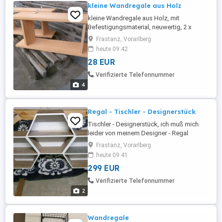
kleine Wandregale aus Holz
kleine Wandregale aus Holz, mit
Befestigungsmaterial, neuwertig, 2 x
vorhanden, 28 pro Stück B 65 cm H 26 cm
Frastanz, Vorarlberg
T 18 cm
heute 09:42
28 EUR
Verifizierte Telefonnummer
4
Regal - Tischler - Designerstück
Tischler - Designerstück, ich muß mich
leider von meinem Designer - Regal
trennen - kein Platz mehr, das Regal ist
Frastanz, Vorarlberg
kompl. 170 cm breit und 88 cm hoch,
heute 09:41
wurde von einem Tischler gefertigt,
299 EUR
neuwertig, keine Kratzer,
Befestigungsmaterial dabei,
Verifizierte Telefonnummer
2
Wandregale