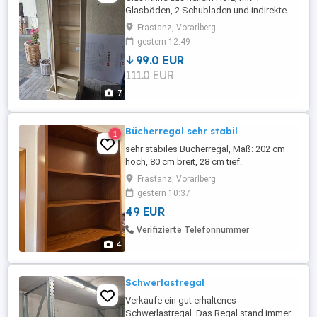
Glasböden, 2 Schubladen und indirekte
Beleuchtung, sehr guter Zustand, 104 cm
Frastanz, Vorarlberg
H 55 cm B 35 cm T
gestern 12:49
99.0 EUR
111.0 EUR
7
Bücherregal sehr stabil
1
sehr stabiles Bücherregal, Maß: 202 cm
hoch, 80 cm breit, 28 cm tief.
höhenverstellbar. Dunkel Eiche.
Frastanz, Vorarlberg
Selbstabholung in Frastanz
gestern 10:37
49 EUR
Verifizierte Telefonnummer
4
Schwerlastregal
Verkaufe ein gut erhaltenes
Schwerlastregal. Das Regal stand immer