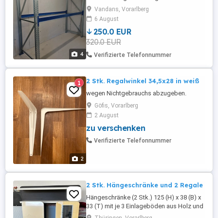
im trockenen Keller und wird nicht mehr
Vandans, Vorarlberg
benötigt. Maße : Länge 3080 mm, Höhe
6 August
2400 mm, Tiefe 1050 mm Bei fragen
250.0 EUR
Telefonnummer : 0664 5467577
320.0 EUR
4
Verifizierte Telefonnummer
2 Stk. Regalwinkel 34,5x28 in weiß
1
wegen Nichtgebrauchs abzugeben.
Göfis, Vorarlberg
2 August
zu verschenken
Verifizierte Telefonnummer
2
2 Stk. Hängeschränke und 2 Regale
Hängeschränke (2 Stk.) 125 (H) x 38 (B) x
33 (T) mit je 3 Einlageböden aus Holz und
Glas; sowie zwei dazu passende Regale