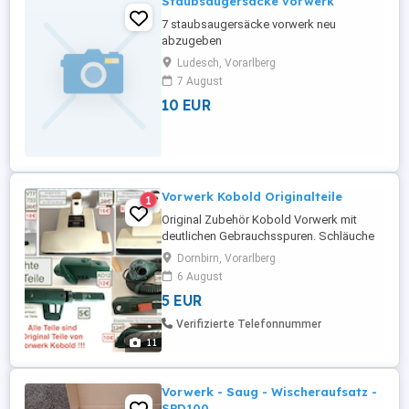
Staubsaugersäcke vorwerk
7 staubsaugersäcke vorwerk neu
abzugeben
Ludesch, Vorarlberg
7 August
10 EUR
Vorwerk Kobold Originalteile
1
Original Zubehör Kobold Vorwerk mit
deutlichen Gebrauchsspuren. Schläuche
sind staubig. Teppichfrischer: 732 für
Dornbirn, Vorarlberg
Kobold 130-150. Teppichfrischer: VTF 733
6 August
für Kobold 130-150, 200, und den Tiger
5 EUR
252 26 . Teppichbürste elektrisch ET31 für
den Kobold VK 118-122, und ET 21.
Verifizierte Telefonnummer
Fugendüsen, Heizungsdüsen. Adapter ...
11
Vorwerk - Saug - Wischeraufsatz -
SPD100