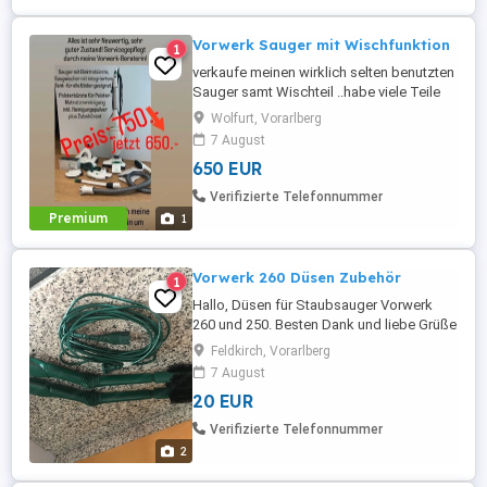
Vorwerk Sauger mit Wischfunktion
1
verkaufe meinen wirklich selten benutzten
Sauger samt Wischteil ..habe viele Teile
dabei ,die alle vollständig neu sind
Wolfurt, Vorarlberg
..Polstersauger usw
7 August
650 EUR
Verifizierte Telefonnummer
Premium
1
Vorwerk 260 Düsen Zubehör
1
Hallo, Düsen für Staubsauger Vorwerk
260 und 250. Besten Dank und liebe Grüße
nachhause
Feldkirch, Vorarlberg
7 August
20 EUR
Verifizierte Telefonnummer
2