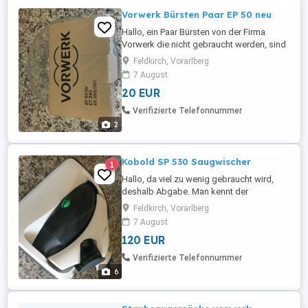
Vorwerk Bürsten Paar EP 50 neu
Hallo, ein Paar Bürsten von der Firma
Vorwerk die nicht gebraucht werden, sind
zu haben. Besten Dank Liebe Grüße
Feldkirch, Vorarlberg
7 August
20 EUR
Verifizierte Telefonnummer
2
Kobold SP 530 Saugwischer
1
Hallo, da viel zu wenig gebraucht wird,
deshalb Abgabe. Man kennt der
Saugwischer von der Firma Vorwerk.
Feldkirch, Vorarlberg
Meines Wissens war dreimal im Gebrauch,
7 August
also nichts. Vielen lieben Dank
120 EUR
Verifizierte Telefonnummer
6