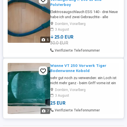
Polsterboy
Elektrosaugschlauch ESS 140 - drei Neue
habe ich und zwei Gebrauchte - alle
original Vorwerk! Neupreis 67,- der 1.
Dornbirn, Vorarlberg
Schlauch kostet 25,-- beim Kauf eines 2.
3 August
Schlauches kostet dieser 20,- beim Kauf
25.0 EUR
eines 3. Schlauches kostet dieser 18,-
5
30.0 EUR
beim Kauf eines 4. Schlauches kostet
dieser 15,- beim ...
Verifizierte Telefonnummer
Wanne VT 250 Vorwerk Tiger
Bodenwanne Kobold
sehr gut noch zu verwenden: ein Loch ist
nicht mehr ganz - beim Griff vorne ist ein
Riss, beeinträchtigt die Funktion nicht - die
Dornbirn, Vorarlberg
Wanne hält trotzdem gut Versand auf
3 August
Anfrage - weitere Artikel eingestellt !
25 EUR
Verifizierte Telefonnummer
7