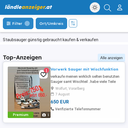
ländle
anzeiger
.at
Filter
Ort/Umkreis
Staubsauger günstig gebraucht kaufen & verkaufen
Top-Anzeigen
Alle anzeigen
Vorwerk Sauger mit Wischfunktion
1
verkaufe meinen wirklich selten benutzten
Sauger samt Wischteil ..habe viele Teile
dabei ,die alle vollständig neu sind
Wolfurt, Vorarlberg
..Polstersauger usw
7 August
650 EUR
Verifizierte Telefonnummer
Premium
1