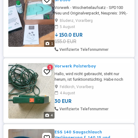
Vorwerk - Wischerteilaufsatz - SPD100
Neu und Originalverpackt, Neupreis: 399,-
Euro,
Bludenz, Vorarlberg
5 August
150.0 EUR
155.0 EUR
1
Verifizierte Telefonnummer
Vorwerk Polsterboy
1
Hallo, wird nicht gebraucht, steht nur
herum, ist funktionstüchtig. Habe noch
zwei neu Bürsten, die zum Gerät passen.
Feldkirch, Vorarlberg
Vielen Dank Liebe Grüße
4 August
30 EUR
Verifizierte Telefonnummer
4
ESS 140 Saugschlauch
Verlängerung f. 140 15 und