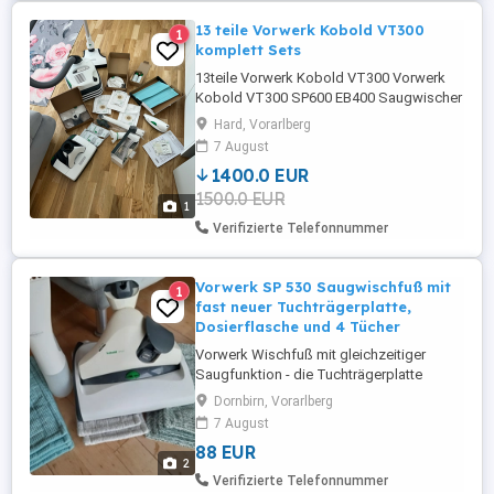
13 teile Vorwerk Kobold VT300
1
komplett Sets
13teile Vorwerk Kobold VT300 Vorwerk
Kobold VT300 SP600 EB400 Saugwischer
Staubsauger Komplett Sets Staubsauger
Hard, Vorarlberg
wenig benutzt immer noch wie neu Andere
7 August
Teile sind unbenutzt, in
1400.0 EUR
Originalverpackung im Benutzerhandbuch
1500.0 EUR
Bettreinigungskopf Bodenwischkopf und
1
Tuch zusätzlicher Staubbeutel
Verifizierte Telefonnummer
Matratzenreinigungspulver Raumduft ...
Vorwerk SP 530 Saugwischfuß mit
1
fast neuer Tuchträgerplatte,
Dosierflasche und 4 Tücher
Vorwerk Wischfuß mit gleichzeitiger
Saugfunktion - die Tuchträgerplatte
wurde letzten Monat erneuert! Dabei sind
Dornbirn, Vorarlberg
die Dosierflasche und 4 Tücher, der
7 August
Käufer kann zwischen den Tüchern
88 EUR
wählen. Jedes weitere Tuch kann um 5,-
2
erworben werden. Versand in Österreich:
Verifizierte Telefonnummer
8,-. Besichtigung und Probewischen ...