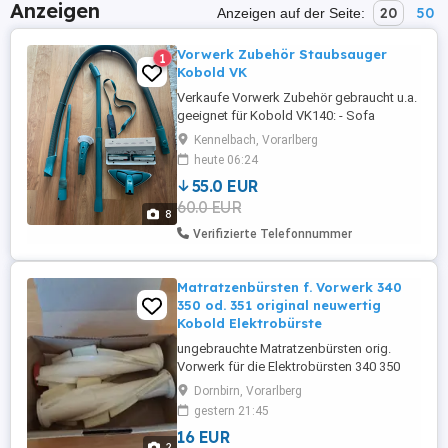
Anzeigen
20
50
Anzeigen auf der Seite:
Vorwerk Zubehör Staubsauger
1
Kobold VK
Verkaufe Vorwerk Zubehör gebraucht u.a.
geeignet für Kobold VK140: - Sofa
Textilaufsatz - Saugschlauch -
Kennelbach, Vorarlberg
Staubwischeraufsatz verstellbar -
heute 06:24
Schlauchventildüse verstellbar -
55.0 EUR
Teleskoprohr verstellbar - Schultergurt
60.0 EUR
(verkauft!) - Frischer Kit für alle Kobold
8
und Tiger mit Elektrobürste EB 360 oder
Verifizierte Telefonnummer
EB 370. ...
Matratzenbürsten f. Vorwerk 340
350 od. 351 original neuwertig
Kobold Elektrobürste
ungebrauchte Matratzenbürsten orig.
Vorwerk für die Elektrobürsten 340 350
od. 351 zum Bürsten von Matratzen,
Dornbirn, Vorarlberg
Couches und Sofas. Versand auf Anfrage
gestern 21:45
16 EUR
2