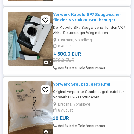
Funktionstest ist natürlich ...
Vorwerk Kobold SP7 Saugwischer
für den VK7 Akku-Staubsauger
Der Kobold SP7 Saugwischer für den VK7
Akku-Staubsauger Weg mit den
Schmutzlappen! Jetzt heißt es Turbo-
Lustenau, Vorarlberg
Saugen und Wischen in einem Schritt!
8 August
Dein Aufsatz für kabelloses Saugwischen
300.0 EUR
Für eine schnelle und streifenfreie
350.0 EUR
Hartboden-Reinigung Spart 50 % der
1
üblichen Reinigungszeit Mehr Power beim
Verifizierte Telefonnummer
Saugwischen ...
Vorwerk Staubsaugerbeutel
Original verpackte Staubsaugerbeutel für
Vorwerk FP260 abzugeben.
Bregenz, Vorarlberg
8 August
10 EUR
Verifizierte Telefonnummer
1