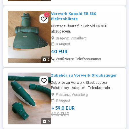
Vorwerk Kobold EB 350
1
Elektrobürste
Bürstenaufsatz für Kobold EB 350
abzugeben.
Bregenz, Vorarlberg
8 August
40 EUR
Verifizierte Telefonnummer
2
Zubehör zu Vorwerk Staubsauger
Zubehör zu Vorwerk Staubsauber
Polsterboy - Adapter - Teleskoprohr -
Softdüse passen auf fast alle
Frastanz, Vorarlberg
Vorwerkgeräte (kompl. Wert der Teile
8 August
225,- )
59.0 EUR
69.0 EUR
6