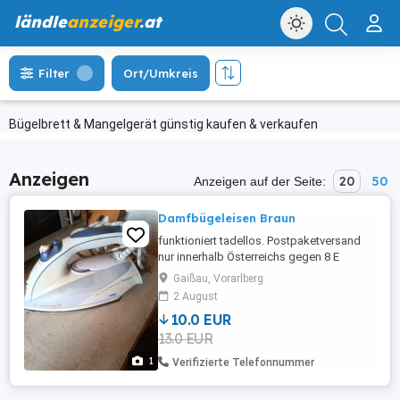
ländle
anzeiger
.at
Filter
Ort/Umkreis
Bügelbrett & Mangelgerät günstig kaufen & verkaufen
Anzeigen
20
50
Anzeigen auf der Seite:
Damfbügeleisen Braun
funktioniert tadellos. Postpaketversand
nur innerhalb Österreichs gegen 8 E
Aufpreis möglich
Gaißau, Vorarlberg
2 August
10.0 EUR
13.0 EUR
1
Verifizierte Telefonnummer