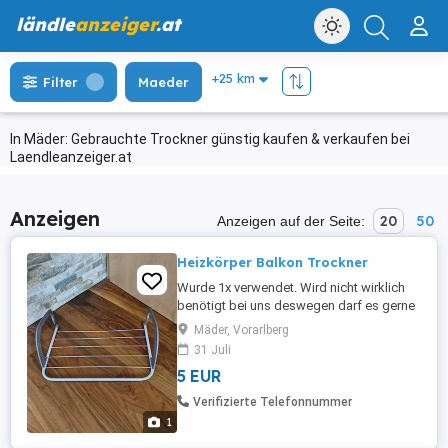
ländle
anzeiger
.at
Filter
Maeder
In Mäder: Gebrauchte Trockner günstig kaufen & verkaufen bei
Laendleanzeiger.at
Anzeigen
20
50
Anzeigen auf der Seite:
Heizkörper Balkon Trockner
Wurde 1x verwendet. Wird nicht wirklich
benötigt bei uns deswegen darf es gerne
weiter.
Mäder, Vorarlberg
31 Juli
5 EUR
Verifizierte Telefonnummer
1