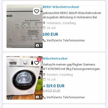
BEKO Wäschetrockner
gebrauchter BEKO Abluft-Wäschetrockner
abzugeben Abholung in Hohenems Bei
gleichzeitiger Abnahme der BOSCH
Hohenems, Vorarlberg
Waschmaschine (Inserat ID: 1785229765)
28 Juli
Preis 350 Euro statt 400 Euro für beide
100 EUR
Geräte
Verifizierte Telefonnummer
3
Wäschetrocker
2
Verkaufe meinen gepflegten Siemens
WT47W5W0 mit 8kg Fassungsvermögen.
Er ist erst 2.5 Jahre alte und wurde fast nie
Dornbirn, Vorarlberg
benutzt. Der Trockner funktioniert
10 Juli
einwandfrei, läuft leise und trocknet
519.0 EUR
zuverlässig. Sehr energieeffizientes
549.0 EUR
Wärmepumpengerät deutlich sparsamer
als ältere Kondensationstrockner. Ideal ...
3
Verifizierte Telefonnummer