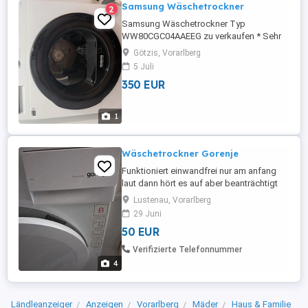
Samsung Wäschetrockner
2
Samsung Wäschetrockner Typ
WW80CGC04AAEEG zu verkaufen * Sehr
guter Zustand * Gebraucht * Funktioniert
Götzis, Vorarlberg
einwandfrei * Gepflegt und voll
5 Juli
funktionsfähig
350 EUR
1
Wäschetrockner Gorenje
Funktioniert einwandfrei nur am anfang
laut dann hört es auf aber beanträchtigt
die Trocknung nicht. Abholung zu zweit.
Lustenau, Vorarlberg
29 Juni
50 EUR
Verifizierte Telefonnummer
4
Ländleanzeiger
Anzeigen
Vorarlberg
Mäder
Haus & Familie