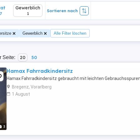
vat
Gewerblich
Sortieren nach
7
1
ersitze
Gewerblich
Alle Filter löschen
r Seite:
20
50
Hamax Fahrradkindersitz
Hamax Fahrradkindersitz gebraucht mit leichten Gebrauchsspure
Bregenz, Vorarlberg
1 August
3