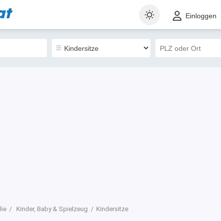
at
t
Gewerblich
Sortieren nach
Einloggen
1
lie
Kinder, Baby & Spielzeug
Kindersitze