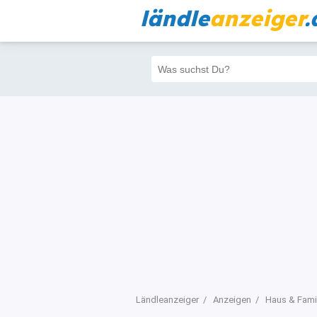
ländle
anzeiger
.
Alle
Priva
Filter
198
197
Ländleanzeiger
Anzeigen
Haus & Fami