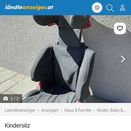
ländle
anzeiger
.at
1
/ 2
Laendleanzeiger
Anzeigen
Haus & Familie
Kinder, Baby & Spielzeug
Kindersitz