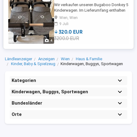
Wir verkaufen unseren Bugaboo Donkey 5
Kinderwagen. Im Lieferumfang enthalten
sind: 2 Babywannen mit Sonnenschutz,
Wien, Wien
jeweils mit Matratze und Untergestell 2
9 Juli
Babyschalen mit 5-Punkt-Gurten 1
320.0 EUR
Seitentasche (neu, unbenutzt) 1
3200.0 EUR
Untergestellkorb 2 Regenschutzhüllen 2
4
Fußsäcke Bedienungsanleitung Alle ...
Ländleanzeiger
Anzeigen
Wien
Haus & Familie
Kinder, Baby & Spielzeug
Kinderwagen, Buggys, Sportwagen
Kategorien
Kinderwagen, Buggys, Sportwagen
Bundesländer
Orte