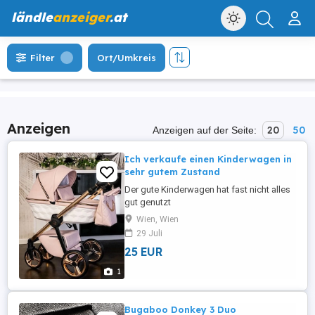
ländle
anzeiger
.at
Filter
Ort/Umkreis
Anzeigen
20
50
Anzeigen auf der Seite:
Ich verkaufe einen Kinderwagen in
sehr gutem Zustand
Der gute Kinderwagen hat fast nicht alles
gut genutzt
Wien, Wien
29 Juli
25 EUR
1
Bugaboo Donkey 3 Duo