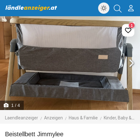
ländle
anzeiger
.at
1
1
/ 4
Laendleanzeiger
Anzeigen
Haus & Familie
Kinder, Baby & Spielzeug
Beistellbett Jimmylee