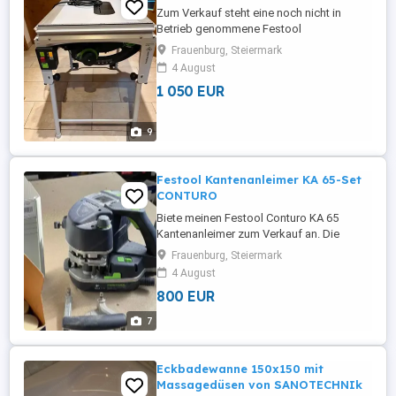
Zum Verkauf steht eine noch nicht in
Betrieb genommene Festool
Tischkreissäge TKS 80 EBS im Set. Kauf
Frauenburg, Steiermark
im März 2022. Lieferumfang: - Absaug-Set
4 August
- Gabelschlüssel SW23 - Gabelschlüssel
1 050 EUR
SW50 - HW Universal Sägeblatt W40 -
Innensechskantschlüssel SW5 -
Längsanschlag LA TKS80 - Patrone KT-
9
TKS 80 - Schiebestock - ...
Festool Kantenanleimer KA 65-Set
CONTURO
Biete meinen Festool Conturo KA 65
Kantenanleimer zum Verkauf an. Die
Maschine befindet sich in einem
Frauenburg, Steiermark
neuwertigen Zustand und wurde lediglich
4 August
zweimal verwendet. Der Neukauf erfolgte
800 EUR
im Juli 2023. Die Maschine funktioniert
einwandfrei
7
Eckbadewanne 150x150 mit
Massagedüsen von SANOTECHNIk