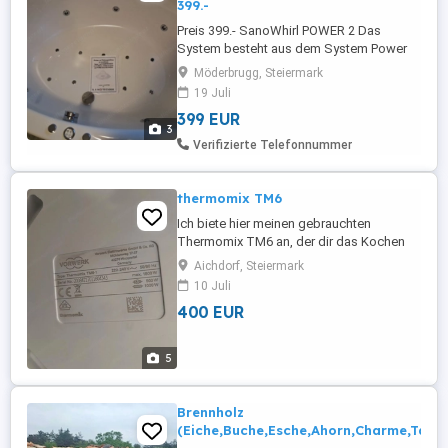
399.-
Preis 399.- SanoWhirl POWER 2 Das
System besteht aus dem System Power
10 Seitendüsen und 10 Bodendüsen, aus
Möderbrugg, Steiermark
denen vorgewärmte Luft in die Wanne
19 Juli
strömt. Auch eine automatische
399 EUR
Desinfektions-Nachspülanlage ist
3
beinhaltet. Diese setzt sich automatisch
Verifizierte Telefonnummer
nach Beendigung des Whirlbades in
Betrieb und spült ...
thermomix TM6
Ich biete hier meinen gebrauchten
Thermomix TM6 an, der dir das Kochen
und Backen erheblich erleichtert. Dieses
Aichdorf, Steiermark
vielseitige Küchengerät kommt mit
10 Juli
umfangreichem Zubehör, das dir viele
400 EUR
Möglichkeiten in der Küche eröffnet.
Großer Varoma-Aufsatz für schonendes
Dampfgaren Mixtopf mit Deckel und
5
Messbecher Gareinsatz ...
Brennholz
(Eiche,Buche,Esche,Ahorn,Charme,Tann