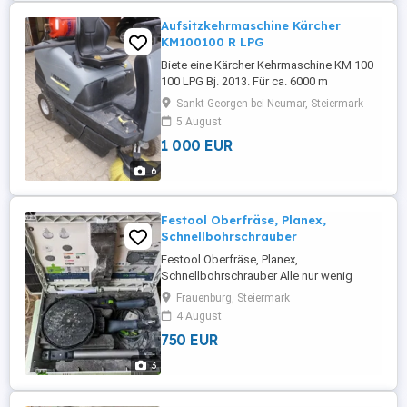
mehrere Arbeitsbereiche ...
Aufsitzkehrmaschine Kärcher
KM100100 R LPG
Biete eine Kärcher Kehrmaschine KM 100
100 LPG Bj. 2013. Für ca. 6000 m
Kehrfläche, 1600 Stunden, guter
Sankt Georgen bei Neumar, Steiermark
Einsatzbereiter Zustand.
5 August
1 000 EUR
6
Festool Oberfräse, Planex,
Schnellbohrschrauber
Festool Oberfräse, Planex,
Schnellbohrschrauber Alle nur wenig
benutzt.
Frauenburg, Steiermark
4 August
750 EUR
3