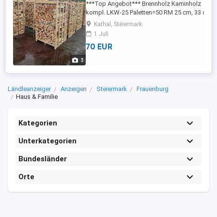
***Top Angebot*** Brennholz Kaminholz
kompl. LKW-25 Paletten=50 RM 25 cm, 33 cm, 
cm, 45 cm, 50 cm, 55 cm, 1 m und 2 m (Eiche,
Kathal, Steiermark
Buche, Esche, Ahorn, Charme, Tanne) 65 RM im
1 Juli
1 M - 2 M 70 RM 55cm 50 cm - 45cm - 40 cm 33
70 EUR
cm - 25 cm - Palette 100x100x180cm - Palette
100x100x200cm #-1 ...
3
Ländleanzeiger
Anzeigen
Steiermark
Frauenburg
Haus & Familie
Kategorien
Unterkategorien
Bundesländer
Orte