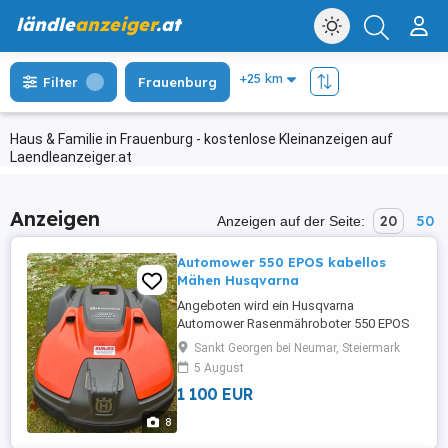
ländle
anzeiger
.at
Filter
Frauenburg
Haus & Familie in Frauenburg - kostenlose Kleinanzeigen auf
Laendleanzeiger.at
Anzeigen
20
50
Anzeigen auf der Seite:
Automower 550 EPOS kabellos
Mähen Husqvarna
Angeboten wird ein Husqvarna
Automower Rasenmähroboter 550 EPOS
für den professionellen Einsatz. Das voll
Sankt Georgen bei Neumar, Steiermark
ausgestattete Modell verfügt über die
5 August
Husqvarna EPOS-Navigation mit
1 100 EUR
intelligenten Fahrwegen, AppDrive und
präzisem Flächenmanagement. Mit
8
virtuellen Begrenzungen können Sie