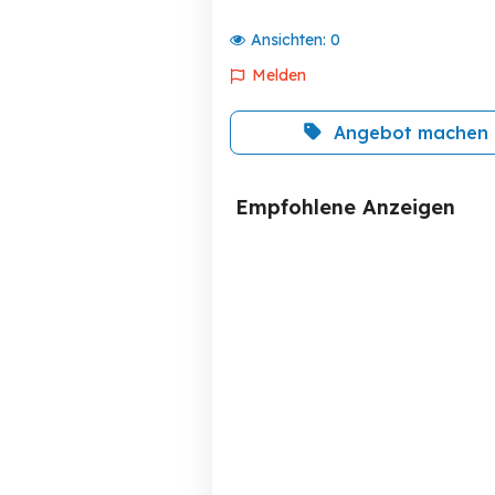
Ansichten:
0
Melden
Angebot machen
Empfohlene Anzeigen
Schulrucksack,
Schultasche Satch Pack
Firecracker und
Sportbeutel
Hohenems
55 EUR