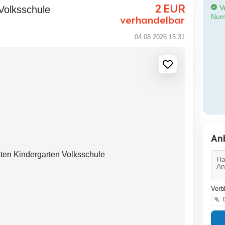
2
EUR
Ve
Volksschule
Num
verhandelbar
04.08.2026 15:31
An
Verb
D