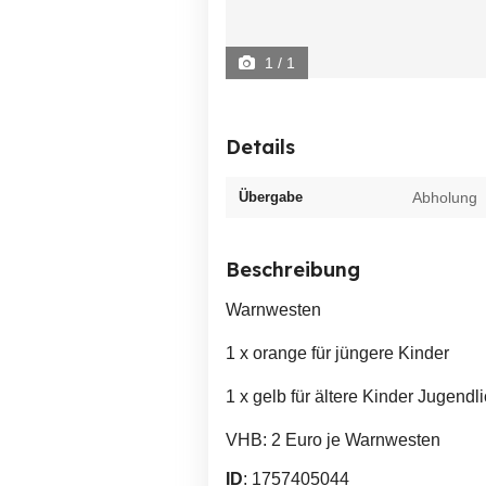
1
/ 1
Details
Übergabe
Abholung
Beschreibung
Warnwesten
1 x orange für jüngere Kinder
1 x gelb für ältere Kinder Jugend
VHB: 2 Euro je Warnwesten
ID
: 1757405044