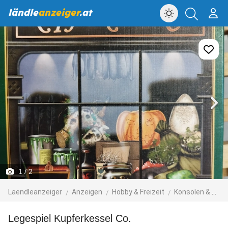
ländle
anzeiger
.at
1
/ 2
Laendleanzeiger
Anzeigen
Hobby & Freizeit
Konsolen & Spiele
Legespiel Kupferkessel Co.