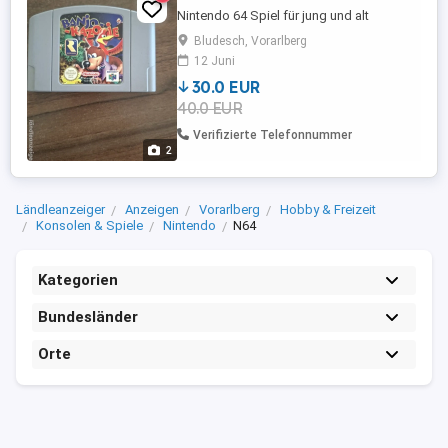
Nintendo 64 Spiel für jung und alt
Bludesch, Vorarlberg
12 Juni
30.0 EUR
40.0 EUR
Verifizierte Telefonnummer
2
Ländleanzeiger
Anzeigen
Vorarlberg
Hobby & Freizeit
Konsolen & Spiele
Nintendo
N64
Kategorien
Bundesländer
Orte