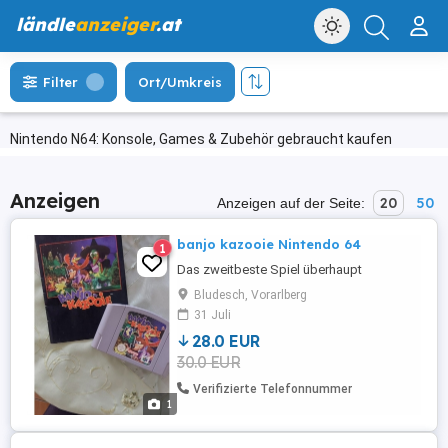
ländle
anzeiger
.at
Filter
Ort/Umkreis
Nintendo N64: Konsole, Games & Zubehör gebraucht kaufen
Anzeigen
20
50
Anzeigen auf der Seite:
banjo kazooie Nintendo 64
1
Das zweitbeste Spiel überhaupt
Bludesch, Vorarlberg
31 Juli
28.0 EUR
30.0 EUR
Verifizierte Telefonnummer
1