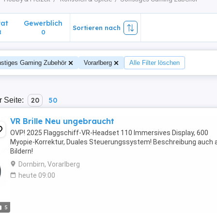
vat
Gewerblich
Sortieren nach
8
0
stiges Gaming Zubehör
Vorarlberg
Alle Filter löschen
r Seite:
20
50
VR Brille Neu ungebraucht
OVP! 2025 Flaggschiff-VR-Headset 110 Immersives Display, 600
Myopie-Korrektur, Duales Steuerungssystem! Beschreibung auch 
Bildern!
Dornbirn, Vorarlberg
heute 09:00
5