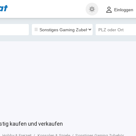
at
t
Gewerblich
Sortieren nach
Einloggen
0
tig kaufen und verkaufen
Hobby & Freizeit
Konsolen & Spiele
Sonstiges Gaming Zubehör