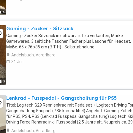
4
Gaming - Zocker - Sitzsack
Gaming - Zocker Sitzsack in schwarz rot zu verkaufen, Marke
Gamewares, 3 seitliche Taschen Fächer plus Lasche für Headset,
Maße: 65 x 76 x85 cm (B T H) - Selbstabholung
Andelsbuch, Vorarlberg
31 Juli
3
Lenkrad - Fusspedal - Gangschaltung für PS5
Titel: Logitech G29 Rennlenkrad mit Pedalset + Logitech Driving Fo
Gangschaltung Knüppel (PS5 kompatibel) Angebot: Gaming-Zubeh
für PS5, PS4, PS3 (Lenkrad Fusspedal Gangschaltung) Logitech: G
Driving Force Rennrad inkl. Fusspedal (2,5 Jahre alt, Neupreis ca. 2
EUR) zusätzlich: Logitech Driving ...
Andelsbuch, Vorarlberg