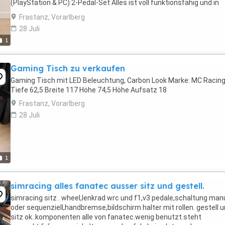
(PlayStation & PC) 2-Pedal-Set Alles ist voll funktionsfähig und in
gutem gebrauchten Zustand. Ideal für Rennspiele ...
Frastanz, Vorarlberg
28 Juli
1
Gaming Tisch zu verkaufen
Gaming Tisch mit LED Beleuchtung, Carbon Look Marke: MC Racin
Tiefe 62,5 Breite 117 Höhe 74,5 Höhe Aufsatz 18
Frastanz, Vorarlberg
28 Juli
1
simracing alles fanatec ausser sitz und gestell.
simracing sitz . wheel,lenkrad wrc und f1,v3 pedale,schaltung manu
oder sequenziell,handbremse,bildschirm halter mit rollen. gestell 
sitz ok..komponenten alle von fanatec.wenig benutzt.steht