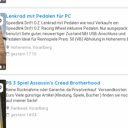
5
Lenkrad mit Pedalen für PC
Speedlink Drift O.Z. Lenkrad mit Pedalen wie neu! Verkaufe ein
Speedlink Drift O.Z. Racing Wheel inklusive Pedalen. Nur ausgepackt
benutzt Sehr guter, neuwertiger Zustand Mit USB-Anschluss und
Pedalen Ideal für Rennspiele Preis: 50 (VB) Abholung in Hohenems 
Interesse einfach ...
Hohenems, Vorarlberg
gestern 17:10
3
PS 3 Spiel Assassin's Creed Brotherhood
Keine Rücknahme oder Garantie, da Privatverkauf. Versandkosten:
Euro Viele günstige Artikel (Kleidung, Spiele, Bücher ) finden sie no
auf meiner Seite!
Rankweil, Vorarlberg
gestern 14:04