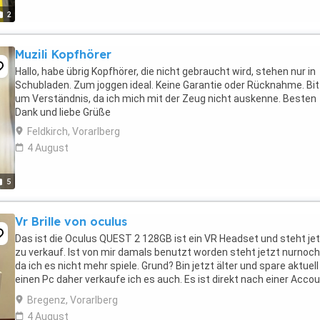
2
Muzili Kopfhörer
Hallo, habe übrig Kopfhörer, die nicht gebraucht wird, stehen nur in
Schubladen. Zum joggen ideal. Keine Garantie oder Rücknahme. Bit
um Verständnis, da ich mich mit der Zeug nicht auskenne. Besten
Dank und liebe Grüße
Feldkirch, Vorarlberg
4 August
5
Vr Brille von oculus
Das ist die Oculus QUEST 2 128GB ist ein VR Headset und steht je
zu verkauf. Ist von mir damals benutzt worden steht jetzt nurnoc
da ich es nicht mehr spiele. Grund? Bin jetzt älter und spare aktuell
einen Pc daher verkaufe ich es auch. Es ist direkt nach einer Acco
erstellung Spielbereit ...
Bregenz, Vorarlberg
4 August