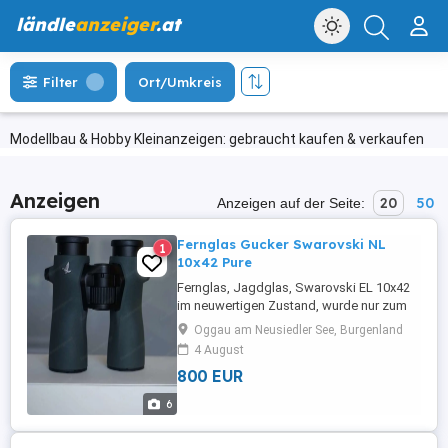
ländle
anzeiger
.at
Filter
Ort/Umkreis
Modellbau & Hobby Kleinanzeigen: gebraucht kaufen & verkaufen
Anzeigen
20
50
Anzeigen auf der Seite:
Fernglas Gucker Swarovski NL
1
10x42 Pure
Fernglas, Jagdglas, Swarovski EL 10x42
im neuwertigen Zustand, wurde nur zum
Probieren ausgepackt. Mit
Oggau am Neusiedler See, Burgenland
Originalverpackung und Originalzubehör
4 August
sowie FRP Forehead Rest im Wert von
800 EUR
125.- Fernglas der Superlative:
Randschärfe, Helligkeit... Alles in nie zu
6
vor erreichter Qualität.