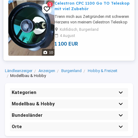
Celestron CPC 1100 Go TO Teleskop
1
mit viel Zubehör
Trenn mich aus Zeitgründen mit schweren
Herzens von meinem Celestron Teleskop
CPC 110 GO TO. Das Teleskop befindet
Kohfidisch, Burgenland
sich in einen beinahe TOP Zustand. Es
4 August
befindet sich im Originalkarton wie ich es
1 100 EUR
damals geliefert bekommen habe. Das
Teleskop ist ca. 2 Jahre alt und wurde
10
immer nach Gebrauch im Wohnraum ...
Ländleanzeiger
Anzeigen
Burgenland
Hobby & Freizeit
Modellbau & Hobby
Kategorien
Modellbau & Hobby
Bundesländer
Orte