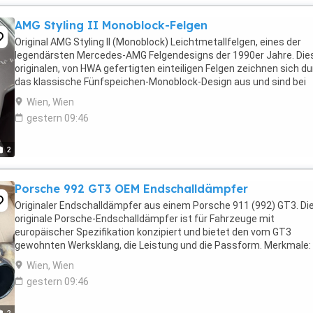
AMG Styling II Monoblock-Felgen
Original AMG Styling II (Monoblock) Leichtmetallfelgen, eines der
legendärsten Mercedes-AMG Felgendesigns der 1990er Jahre. Die
originalen, von HWA gefertigten einteiligen Felgen zeichnen sich d
das klassische Fünfspeichen-Monoblock-Design aus und sind bei
Sammlern und Liebhabern, die zeitgenössische ...
Wien, Wien
gestern 09:46
2
Porsche 992 GT3 OEM Endschalldämpfer
Originaler Endschalldämpfer aus einem Porsche 911 (992) GT3. Di
originale Porsche-Endschalldämpfer ist für Fahrzeuge mit
europäischer Spezifikation konzipiert und bietet den vom GT3
gewohnten Werksklang, die Leistung und die Passform. Merkmale:
Original Porsche-Ersatzteil (OEM) Endschalldämpfer Teilenummer: 
Wien, Wien
gestern 09:46