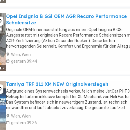
2
Opel Insignia B GSi OEM AGR Recaro Performance
Schalensitze
Originale OEM-Innenausstattung aus einem Opel Insignia B GSi.
Ausgestattet mit originalen Recaro Performance Schalensitzen m
AGR-Zertifizierung (Aktion Gesunder Rücken). Diese bieten
hervorragenden Seitenhalt, Komfort und Ergonomie für den Alltag 
sportliche Fahrweise. Merkmale: Originale OEM-Innenausstattung ..
Wien, Wien
gestern 09:44
2
Tamiya TRF 211 XM NEW Originalversiegelt
Aufgrund eines Systemwechsels verkaufe ich meine JetCat PHT3
Helikopterturbine inklusive kompletter XL-Mechanik von Heli Factor
Das System befindet sich in neuwertigem Zustand, ist technisch
einwandfrei und läuft absolut zuverlässig. Die gesamte Laufzeit
beträgt lediglich ca. 2 Stunden. Die Turbine ...
Wien, Wien
gestern 09:36