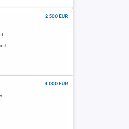
2 500 EUR
it
und
.
4 000 EUR
y.