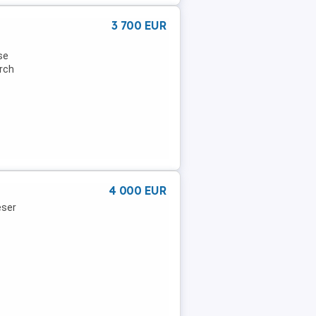
3 700 EUR
se
urch
4 000 EUR
eser
...