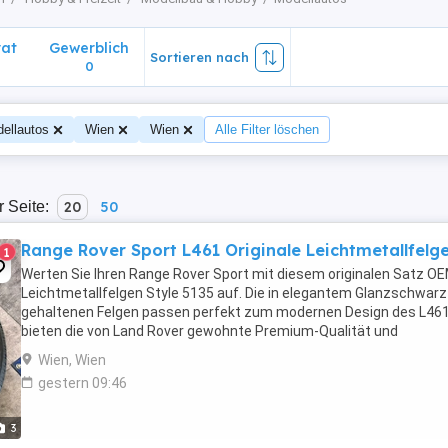
vat
Gewerblich
Sortieren nach
0
ellautos
Wien
Wien
Alle Filter löschen
r Seite:
20
50
Range Rover Sport L461 Originale Leichtmetallfelg
1
Werten Sie Ihren Range Rover Sport mit diesem originalen Satz O
Leichtmetallfelgen Style 5135 auf. Die in elegantem Glanzschwarz
gehaltenen Felgen passen perfekt zum modernen Design des L46
bieten die von Land Rover gewohnte Premium-Qualität und
Passgenauigkeit. Merkmale: Original Range Rover ...
Wien, Wien
gestern 09:46
3