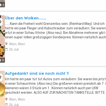
3
Über den Wolken........
.......Kann die Freiheit wohl Grenzenlos sein. (Reinhard May). Und ich
hätte ein paar Flieger und Hubschrauber zum veräußern. Sie waren
jetzt in einer Schau Vitrine. (Also neu). Bei Abnahme mehrerer gibt
einen super tollen großzügigen Sonderpreis. Können natürlich auch
Luftpost geschickt ...
Wien, Wien
26 Juli
4
Aufgedankt sind sie noch nicht !!
Ich hätte ein paar tüt tüt Autos zum veräußern. Sie waren bis jetzt
in einer Schauvitrine. (Also neu) Die größeren wären preislich ab 7 . 
kleineren wären 3 Stück um 1 . Können natürlich auch per LKW
geschickt werden. ALSO AUF ZUR NÄCHSTEN TANKSTELLE. BITTE
luagern Sie sich alle meine interessanten ...
Wien, Wien
26 Juli