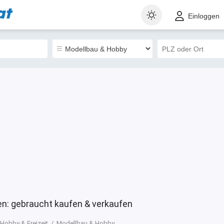
at
t
Gewerblich
Sortieren nach
Einloggen
0
en: gebraucht kaufen & verkaufen
Hobby & Freizeit
Modellbau & Hobby