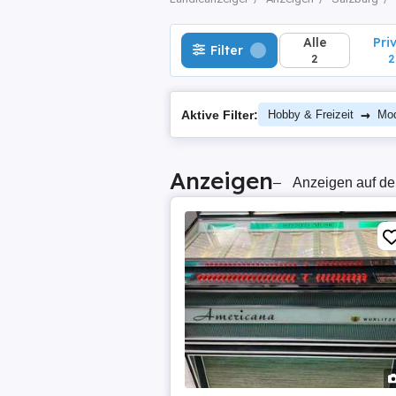
Alle
Pri
Filter
2
2
→
Aktive Filter:
Hobby & Freizeit
Mod
Anzeigen
–
Anzeigen auf de