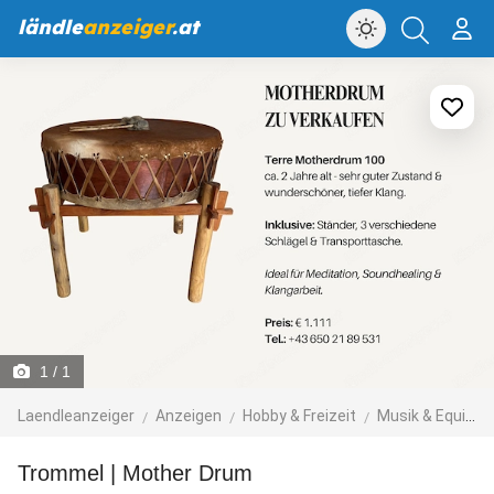
ländle
anzeiger
.at
1
/ 1
Laendleanzeiger
Anzeigen
Hobby & Freizeit
Musik & Equipment
Trommel | Mother Drum