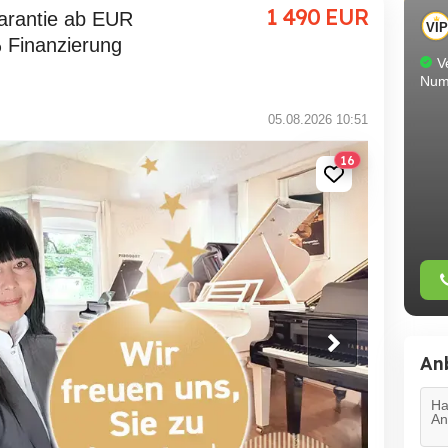
1 490
EUR
 Finanzierung
Ve
Num
05.08.2026 10:51
16
An