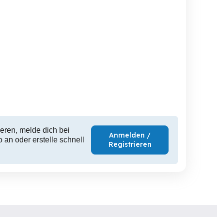
YAMAHA b1 Klavier - NEU-
Feurich Premiere Mod. 115
 **Kostenlose Lieferung
Qualität ** Aktion
NEU 
& Set inklusive**
SOMMERKLÄNGE **
SOMMER
Innsbruck
Innsbruck
I
5,690 EUR
2,970 EUR
4,
eren, melde dich bei
Anmelden /
 an oder erstelle schnell
Registrieren