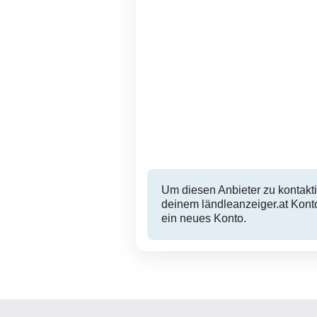
Günstige Markenklaviere,
SCHIMMEL Klavier Modell
die begeistern I
104
Kostenlose Österreich-
Lieferung inklusive*
Innsbruck
2,490 EUR
Um diesen Anbieter zu kontakti
deinem ländleanzeiger.at Konto
ein neues Konto.