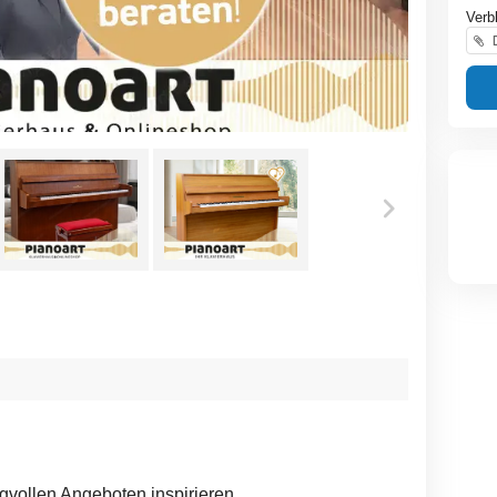
Verb
D
gvollen Angeboten inspirieren