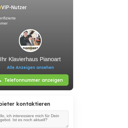
VIP-Nutzer
rifizierte
mer
Ihr Klavierhaus Pianoart
Alle Anzeigen ansehen
Telefonnummer anzeigen
bieter kontaktieren