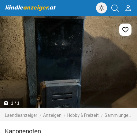
ländle
anzeiger
.at
1
/ 1
Laendleanzeiger
Anzeigen
Hobby & Freizeit
Sammlungen & Seltenes
Kanonenofen